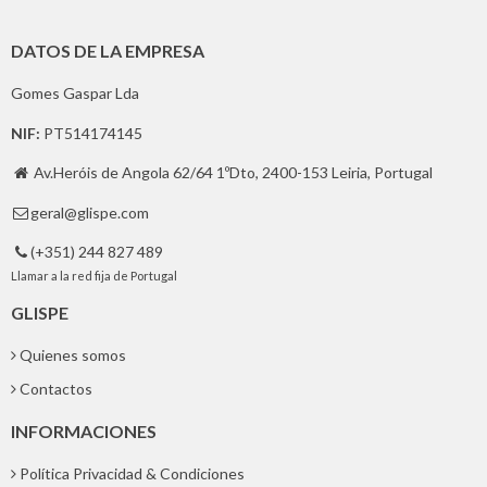
DATOS DE LA EMPRESA
Gomes Gaspar Lda
NIF:
PT514174145
Av.Heróis de Angola 62/64 1ºDto, 2400-153 Leiria, Portugal

geral@glispe.com

(+351) 244 827 489

Llamar a la red fija de Portugal
GLISPE
Quienes somos
Contactos
INFORMACIONES
Política Privacidad & Condiciones