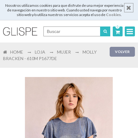
Nosotros utilizamos cookies para que disfrute de una mejor experiencia
de navegación en nuestro sitio web. Cuando usted navega por nuestro
sitio web y/o utiliza nuestros servicios acepta el uso de
Cookies
.
0
Português
HOME
LOJA
MUJER
MOLLY
VOLVER
English
BRACKEN - 610M P1677DE
Español
Français
Login
Registrar