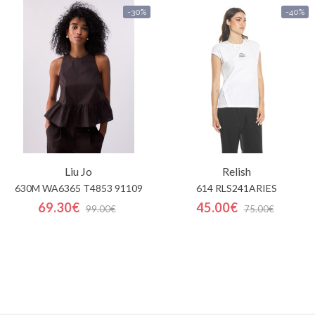
-30%
-40%
Liu Jo
Relish
630M WA6365 T4853 91109
614 RLS241ARIES
69.30€
45.00€
99.00€
75.00€