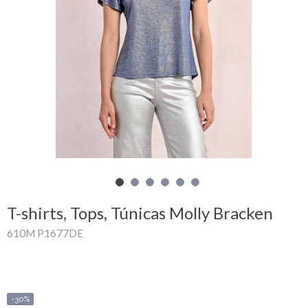
Mi
cesta
Glispe
Mujer
Hombre
Marcas
Outlet
T-shirts, Tops, Túnicas Molly Bracken
610M P1677DE
Facebook
Quienes
somos
-30%