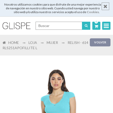
Nosotros utilizamos cookies para que disfrute de una mejor experiencia
de navegación en nuestro sitio web. Cuando usted navega por nuestro
sitio web y/o utiliza nuestros servicios acepta el uso de
Cookies
.
0
Português
HOME
LOJA
MUJER
RELISH - 614
VOLVER
English
RLS251APOFILLITE L
Español
Français
Login
Registrar