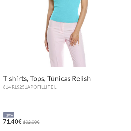
Mi
cesta
Glispe
Mujer
Hombre
Marcas
T-shirts, Tops, Túnicas Relish
Outlet
614 RLS251APOFILLITE L
Facebook
-30%
71.40€
Quienes
102.00€
somos