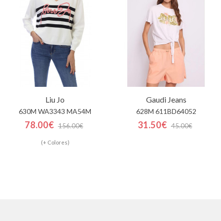
Liu Jo
Gaudi Jeans
630M WA3343 MA54M
628M 611BD64052
78.00€
31.50€
156.00€
45.00€
(+ Colores)