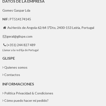
DATOS DE LA EMPRESA
Gomes Gaspar Lda
NIF:
PT514174145
Av.Heróis de Angola 62/64 1ºDto, 2400-153 Leiria, Portugal

geral@glispe.com

(+351) 244 827 489

Llamar a la red fija de Portugal
GLISPE
Quienes somos
Contactos
INFORMACIONES
Política Privacidad & Condiciones
Cómo puedo hacer mi pedido?