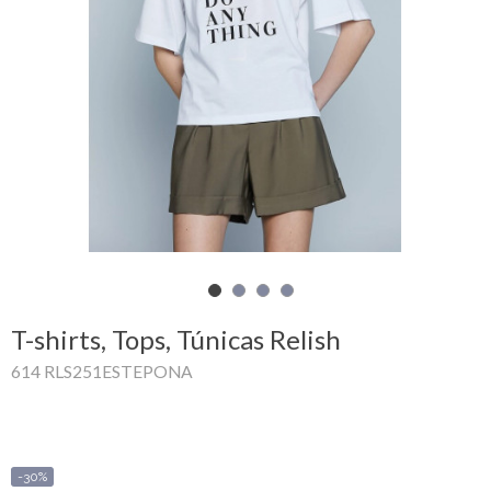
Mi
cesta
Glispe
Mujer
Hombre
Marcas
Outlet
T-shirts, Tops, Túnicas Relish
614 RLS251ESTEPONA
Facebook
Quienes
somos
-30%