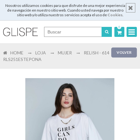
Nosotros utilizamos cookies para que disfrute de una mejor experiencia
de navegación en nuestro sitio web. Cuando usted navega por nuestro
sitio web y/o utiliza nuestros servicios acepta el uso de
Cookies
.
0
Português
HOME
LOJA
MUJER
RELISH - 614
VOLVER
English
RLS251ESTEPONA
Español
Français
Login
Registrar