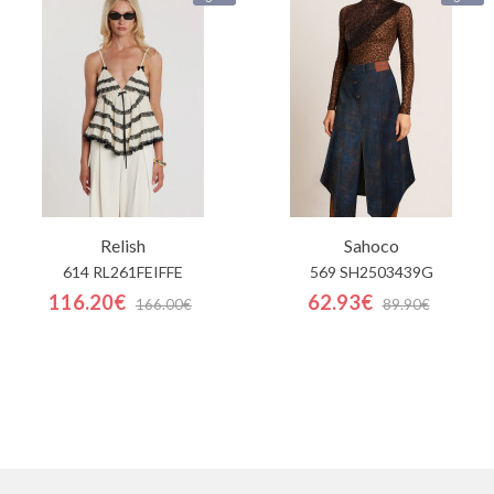
Relish
Sahoco
614 RL261FEIFFE
569 SH2503439G
116.20€
62.93€
166.00€
89.90€