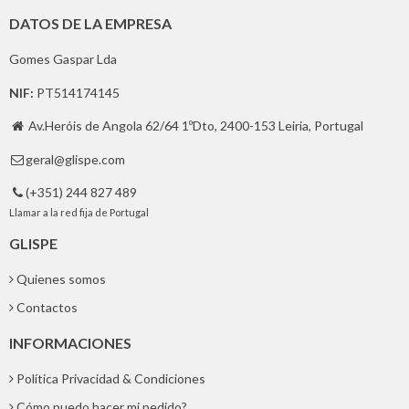
DATOS DE LA EMPRESA
Gomes Gaspar Lda
NIF:
PT514174145
Av.Heróis de Angola 62/64 1ºDto, 2400-153 Leiria, Portugal

geral@glispe.com

(+351) 244 827 489

Llamar a la red fija de Portugal
GLISPE
Quienes somos
Contactos
INFORMACIONES
Política Privacidad & Condiciones
Cómo puedo hacer mi pedido?