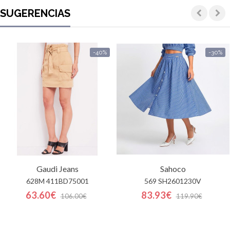
SUGERENCIAS
-40%
-30%
Gaudi Jeans
Sahoco
628M 411BD75001
569 SH2601230V
63.60€
83.93€
106.00€
119.90€