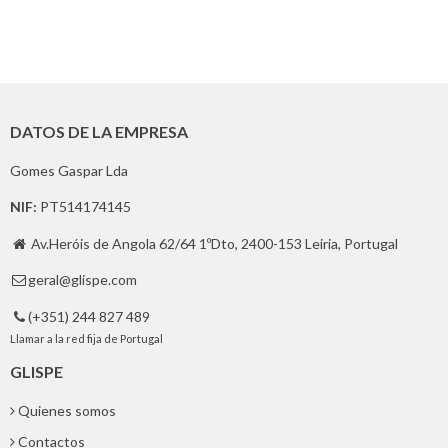
DATOS DE LA EMPRESA
Gomes Gaspar Lda
NIF:
PT514174145
Av.Heróis de Angola 62/64 1ºDto, 2400-153 Leiria, Portugal

geral@glispe.com

(+351) 244 827 489

Llamar a la red fija de Portugal
GLISPE
Quienes somos
Contactos