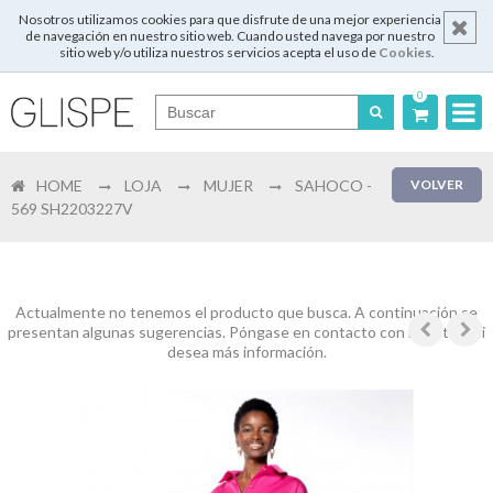
Nosotros utilizamos cookies para que disfrute de una mejor experiencia
de navegación en nuestro sitio web. Cuando usted navega por nuestro
sitio web y/o utiliza nuestros servicios acepta el uso de
Cookies
.
0
Português
HOME
LOJA
MUJER
SAHOCO -
VOLVER
English
569 SH2203227V
Español
Français
Actualmente no tenemos el producto que busca. A continuación se
presentan algunas sugerencias. Póngase en contacto con nosotros si
desea más información.
Login
Registrar