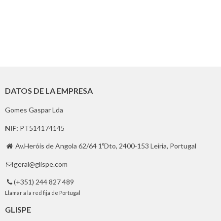
DATOS DE LA EMPRESA
Gomes Gaspar Lda
NIF:
PT514174145
Av.Heróis de Angola 62/64 1ºDto, 2400-153 Leiria, Portugal

geral@glispe.com

(+351) 244 827 489

Llamar a la red fija de Portugal
GLISPE