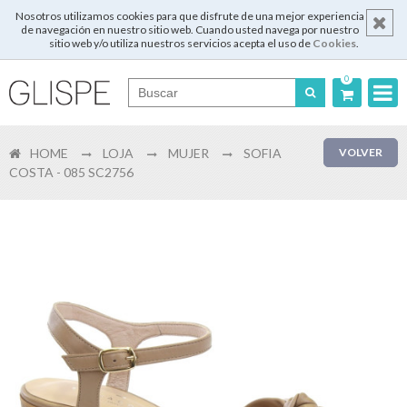
Nosotros utilizamos cookies para que disfrute de una mejor experiencia
de navegación en nuestro sitio web. Cuando usted navega por nuestro
sitio web y/o utiliza nuestros servicios acepta el uso de
Cookies
.
0
Português
HOME
LOJA
MUJER
SOFIA
VOLVER
English
COSTA - 085 SC2756
Español
Français
Login
Registrar