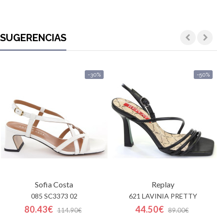
SUGERENCIAS
-30%
-50%
Sofia Costa
Replay
085 SC3373 02
621 LAVINIA PRETTY
80.43€
44.50€
114.90€
89.00€