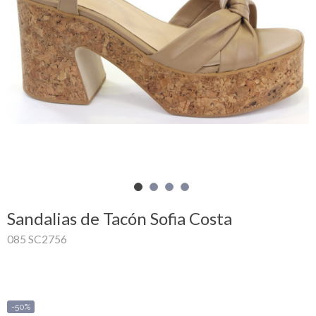
Mi
cesta
Glispe
Mujer
Hombre
Marcas
Outlet
Sandalias de Tacón Sofia Costa
085 SC2756
Facebook
Quienes
somos
-50%