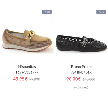
-50%
-30%
Hispanitas
Bruno Premi
165 HV221799
724 BN2401X
49.95€
98.00€
99.90€
140.00€
(+ Colores)