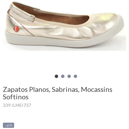
Mi
cesta
Glispe
Mujer
Hombre
Marcas
Outlet
Zapatos Planos, Sabrinas, Mocassins
Softinos
339 ILMEI737
Facebook
Quienes
somos
-30%