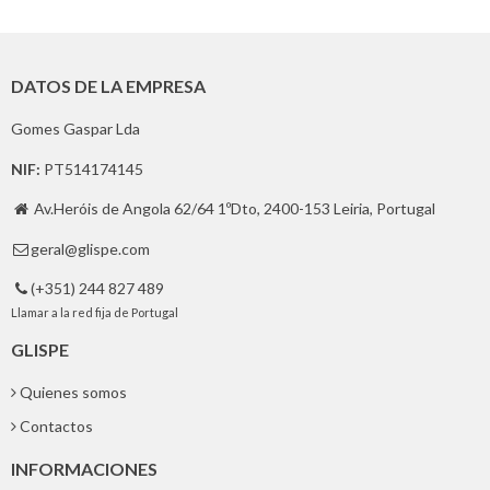
DATOS DE LA EMPRESA
Gomes Gaspar Lda
NIF:
PT514174145
Av.Heróis de Angola 62/64 1ºDto, 2400-153 Leiria, Portugal

geral@glispe.com

(+351) 244 827 489

Llamar a la red fija de Portugal
GLISPE
Quienes somos
Contactos
INFORMACIONES