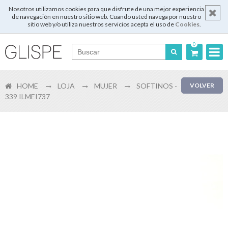
Nosotros utilizamos cookies para que disfrute de una mejor experiencia
de navegación en nuestro sitio web. Cuando usted navega por nuestro
sitio web y/o utiliza nuestros servicios acepta el uso de
Cookies
.
0
Português
HOME
LOJA
MUJER
SOFTINOS -
VOLVER
English
339 ILMEI737
Español
Français
Login
Registrar