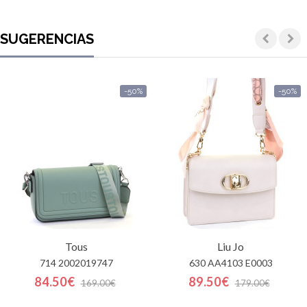
SUGERENCIAS
-50%
-50%
Tous
Liu Jo
714 2002019747
630 AA4103 E0003
84.50€
89.50€
169.00€
179.00€