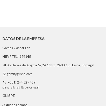
DATOS DE LA EMPRESA
Gomes Gaspar Lda
NIF:
PT514174145
Av.Heróis de Angola 62/64 1ºDto, 2400-153 Leiria, Portugal

geral@glispe.com

(+351) 244 827 489

Llamar a la red fija de Portugal
GLISPE
Quienes somos