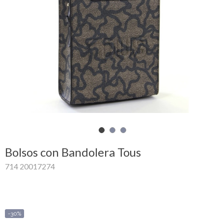
Mi
cesta
Glispe
Mujer
Hombre
Marcas
Outlet
Bolsos con Bandolera Tous
714 20017274
Facebook
Quienes
somos
-30%