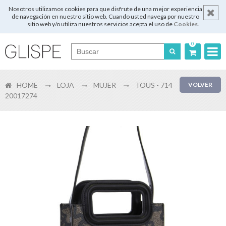
Nosotros utilizamos cookies para que disfrute de una mejor experiencia
de navegación en nuestro sitio web. Cuando usted navega por nuestro
sitio web y/o utiliza nuestros servicios acepta el uso de
Cookies
.
0
Português
HOME
LOJA
MUJER
TOUS - 714
VOLVER
English
20017274
Español
Français
Login
Registrar