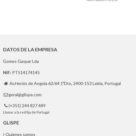
DATOS DE LA EMPRESA
Gomes Gaspar Lda
NIF:
PT514174145
Av.Heróis de Angola 62/64 1ºDto, 2400-153 Leiria, Portugal

geral@glispe.com

(+351) 244 827 489

Llamar a la red fija de Portugal
GLISPE
Quienes somos