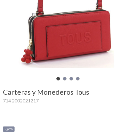
Mi
cesta
Glispe
Mujer
Hombre
Marcas
Outlet
Carteras y Monederos Tous
714 2002021217
Facebook
Quienes
somos
-30%