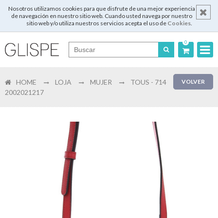
Nosotros utilizamos cookies para que disfrute de una mejor experiencia
de navegación en nuestro sitio web. Cuando usted navega por nuestro
sitio web y/o utiliza nuestros servicios acepta el uso de
Cookies
.
0
Português
HOME
LOJA
MUJER
TOUS - 714
VOLVER
English
2002021217
Español
Français
Login
Registrar