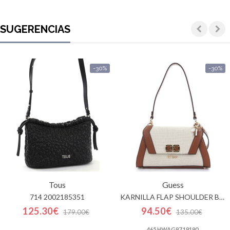
SUGERENCIAS
-30%
-30%
Tous
Guess
714 2002185351
KARNILLA FLAP SHOULDER BAG
125.30€
94.50€
179.00€
135.00€
465 HWAG97 19190