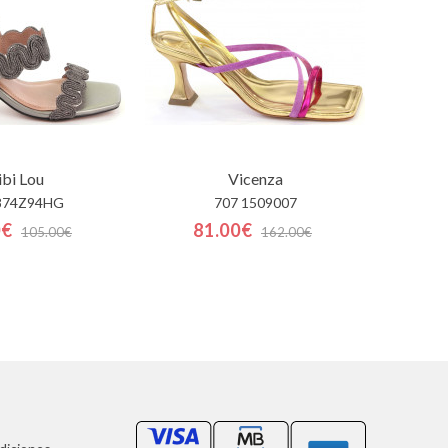
ibi Lou
Vicenza
874Z94HG
707 1509007
0€
81.00€
105.00€
162.00€