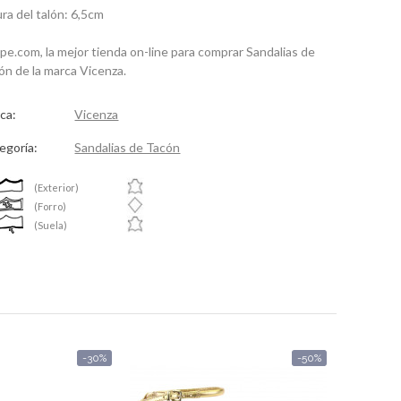
ura del talón: 6,5cm
spe.com, la mejor tienda on-line para comprar Sandalias de
ón de la marca Vicenza.
ca:
Vicenza
egoría:
Sandalias de Tacón
(Exterior)
(Forro)
(Suela)
-30%
-50%