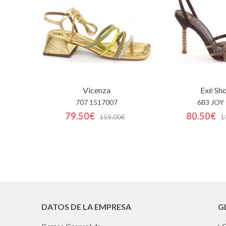
Vicenza
Exé Sh
707 1517007
683 JOY
79.50€
80.50€
159.00€
1
DATOS DE LA EMPRESA
G