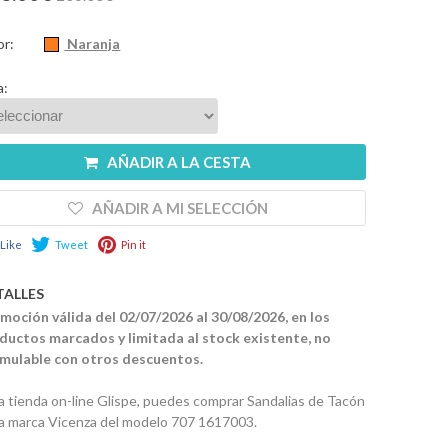
or:
Naranja
a:
AÑADIR A LA CESTA
AÑADIR A MI SELECCIÓN
Like
Tweet
Pin it
TALLES
moción válida del 02/07/2026 al 30/08/2026, en los
ductos marcados y limitada al stock existente, no
mulable con otros descuentos.
la tienda on-line Glispe, puedes comprar Sandalias de Tacón
la marca Vicenza del modelo 707 1617003.