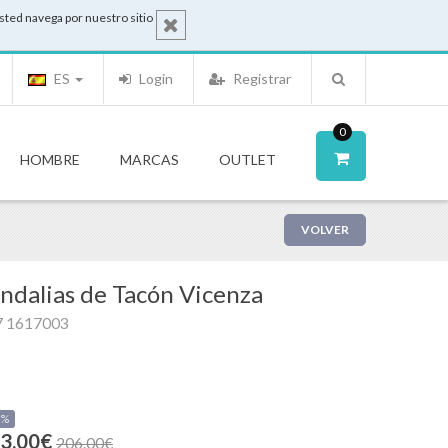
sted navega por nuestro sitio
ES
Login
Registrar
0
HOMBRE
MARCAS
OUTLET
VOLVER
ndalias de Tacón Vicenza
7 1617003
0%
3.00€
206.00€