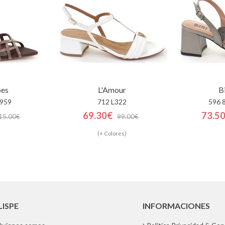
oes
L'Amour
B
 959
712 L322
596 
69.30€
73.5
15.00€
99.00€
(+ Colores)
LISPE
INFORMACIONES