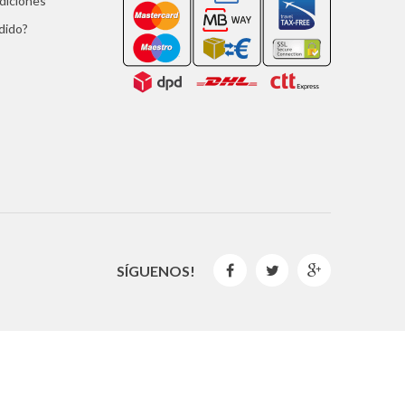
ndiciones
dido?
SÍGUENOS!



2016 © GLISPE. Todos los derechos reservados.
By
Mediaweb
&
Pêndulo