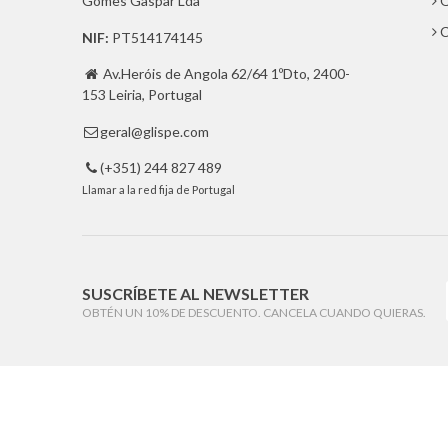
Gomes Gaspar Lda
Q
C
NIF:
PT514174145
Av.Heróis de Angola 62/64 1ºDto, 2400-

153 Leiria, Portugal
geral@glispe.com

(+351) 244 827 489

Llamar a la red fija de Portugal
SUSCRÍBETE AL NEWSLETTER
OBTÉN UN 10% DE DESCUENTO. CANCELA CUANDO QUIERAS.