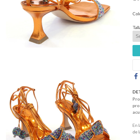
Col
Tall
DE
Pro
pro
acu
En 
de 