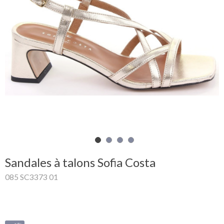
Mon
panier
Glispe
Femme
Homme
Marques
Outlet
Sandales à talons Sofia Costa
085 SC3373 01
Facebook
Qui