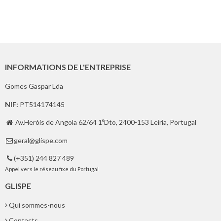
INFORMATIONS DE L'ENTREPRISE
Gomes Gaspar Lda
NIF:
PT514174145
Av.Heróis de Angola 62/64 1ºDto, 2400-153 Leiria, Portugal

geral@glispe.com

(+351) 244 827 489

Appel vers le réseau fixe du Portugal
GLISPE
Qui sommes-nous
Contacts