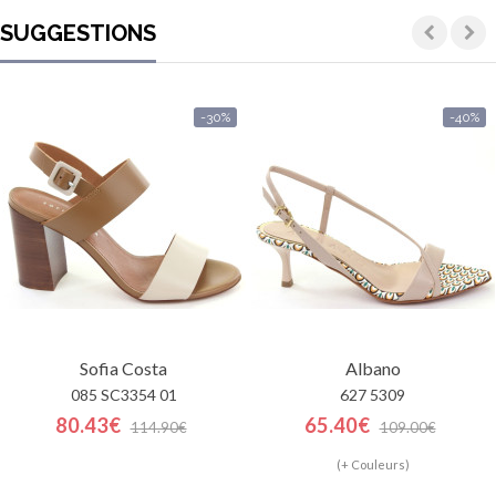
SUGGESTIONS
-30%
-40%
Sofia Costa
Albano
085 SC3354 01
627 5309
80.43€
65.40€
114.90€
109.00€
(+ Couleurs)