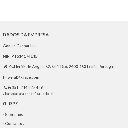
DADOS DA EMPRESA
Gomes Gaspar Lda
NIF:
PT514174145
Av.Heróis de Angola 62/64 1ºDto, 2400-153 Leiria, Portugal

geral@glispe.com

(+351) 244 827 489

Chamada para a rede fixa nacional
GLISPE
Sobre nós
Contactos