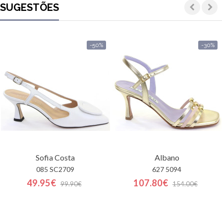
SUGESTÕES
-50%
-30%
Sofia Costa
Albano
085 SC2709
627 5094
49.95€
107.80€
99.90€
154.00€