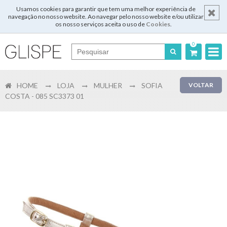
Usamos cookies para garantir que tem uma melhor experiência de
navegação no nosso website. Ao navegar pelo nosso website e/ou utilizar
os nosso serviços aceita o uso de
Cookies
.
0
Português
HOME
LOJA
MULHER
SOFIA
VOLTAR
English
COSTA - 085 SC3373 01
Español
Français
Login
Registar