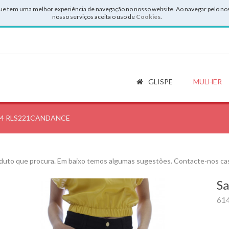
ue tem uma melhor experiência de navegação no nosso website. Ao navegar pelo noss
nosso serviços aceita o uso de
Cookies
.
GLISPE
MULHER
614 RLS221CANDANCE
uto que procura. Em baixo temos algumas sugestões. Contacte-nos cas
Sa
61