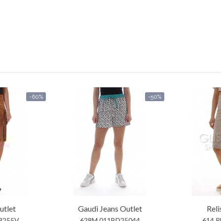
-60%
-50%
tlet
Gaudi Jeans
Outlet
Reli
3255V
628M 011BD25044
614 