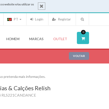
o website e/ou utilizar os
PT
Login
Registar
0
HOMEM
MARCAS
OUTLET
VOLTAR
o pretenda mais informações.
ias & Calções Relish
4 RLS221CANDANCE