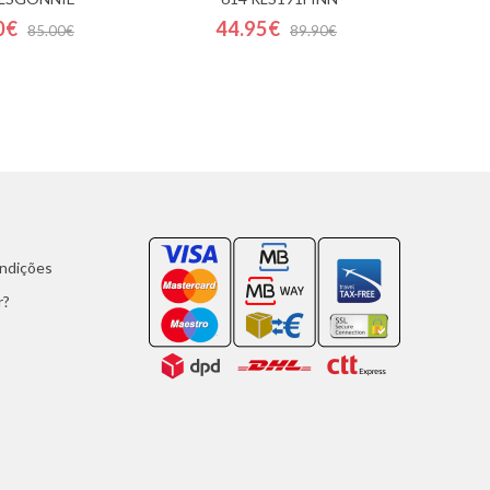
0€
44.95€
85.00€
89.90€
ondições
r?