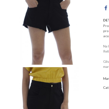
DE
Pro
pro
acu
Na 
Rel
Gli
mar
Mar
Cat