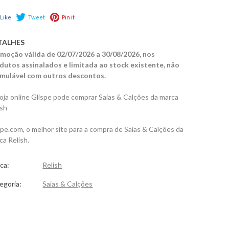
Like
Tweet
Pin it
TALHES
moção válida de 02/07/2026 a 30/08/2026, nos
dutos assinalados e limitada ao stock existente, não
mulável com outros descontos.
loja online Glispe pode comprar Saias & Calções da marca
ish
spe.com, o melhor site para a compra de Saias & Calções da
ca Relish.
ca:
Relish
egoria:
Saias & Calções