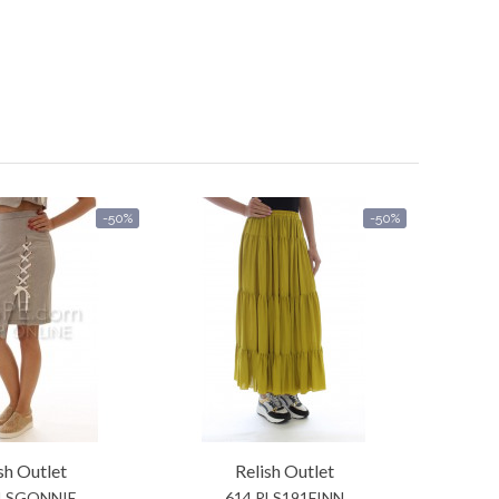
-50%
-50%
sh
Outlet
Relish
Outlet
RLSGONNIE
614 RLS191FINN