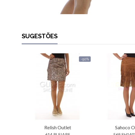
SUGESTÕES
-50%
Relish
Outlet
Sahoco
Ou
614 RLSIARS
569 SH140