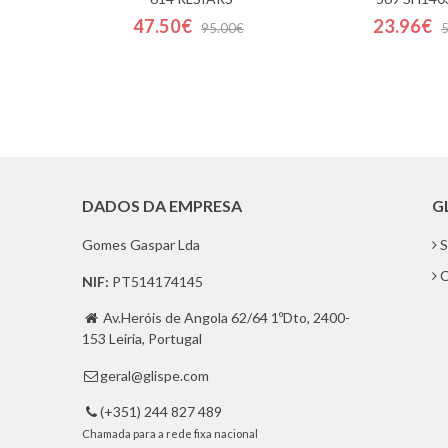
47.50€
23.96€
95.00€
DADOS DA EMPRESA
G
Gomes Gaspar Lda
S
C
NIF:
PT514174145
Av.Heróis de Angola 62/64 1ºDto, 2400-

153 Leiria, Portugal
geral@glispe.com

(+351) 244 827 489

Chamada para a rede fixa nacional