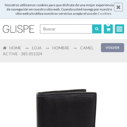
Nosotros utilizamos cookies para que disfrute de una mejor experiencia
de navegación en nuestro sitio web. Cuando usted navega por nuestro
sitio web y/o utiliza nuestros servicios acepta el uso de
Cookies
.
0
Português
HOME
LOJA
HOMBRE
CAMEL
VOLVER
English
ACTIVE - 385 011324
Español
Français
Login
Registrar