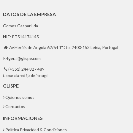
DATOS DE LA EMPRESA
Gomes Gaspar Lda
NIF:
PT514174145
Av.Heróis de Angola 62/64 1ºDto, 2400-153 Leiria, Portugal

geral@glispe.com

(+351) 244 827 489

Llamar a la red fija de Portugal
GLISPE
Quienes somos
Contactos
INFORMACIONES
Política Privacidad & Condiciones