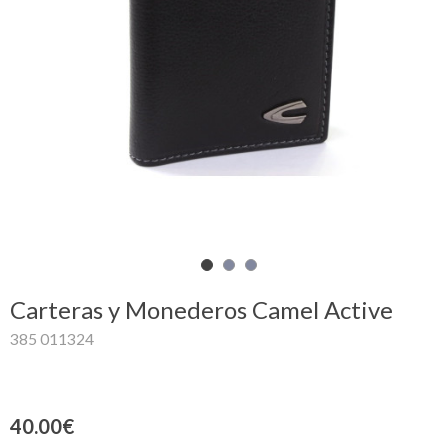
Mi
cesta
Glispe
Mujer
Hombre
Marcas
Outlet
Carteras y Monederos Camel Active
385 011324
Facebook
Quienes
40.00€
somos