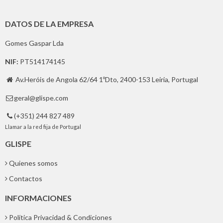
DATOS DE LA EMPRESA
Gomes Gaspar Lda
NIF:
PT514174145
Av.Heróis de Angola 62/64 1ºDto, 2400-153 Leiria, Portugal

geral@glispe.com

(+351) 244 827 489

Llamar a la red fija de Portugal
GLISPE
Quienes somos
Contactos
INFORMACIONES
Política Privacidad & Condiciones