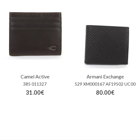
Camel Active
Armani Exchange
385 011327
529 XM000167 AF19502 UC00
31.00€
80.00€