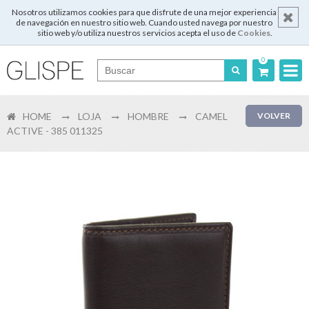
Nosotros utilizamos cookies para que disfrute de una mejor experiencia
de navegación en nuestro sitio web. Cuando usted navega por nuestro
sitio web y/o utiliza nuestros servicios acepta el uso de
Cookies
.
0
Português
HOME
LOJA
HOMBRE
CAMEL
VOLVER
English
ACTIVE - 385 011325
Español
Français
Login
Registrar