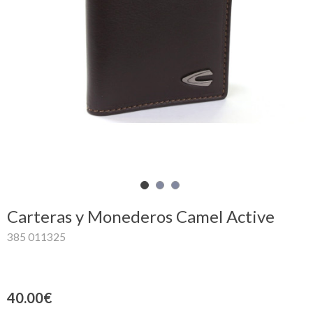
Mi
cesta
Glispe
Mujer
Hombre
Marcas
Outlet
Carteras y Monederos Camel Active
385 011325
Facebook
Quienes
40.00€
somos