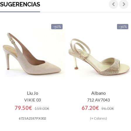
SUGERENCIAS
-50%
-30%
Liu Jo
Albano
VIKIE 03
712 AV7043
79.50€
67.20€
159.00€
96.00€
672 SA2187 PX002
(+ Colores)