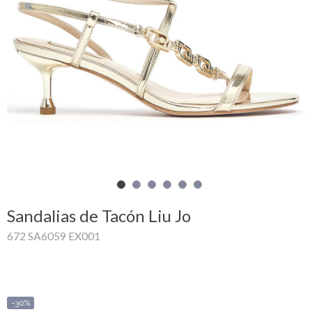
Mi
cesta
Glispe
Mujer
Hombre
Marcas
Outlet
Sandalias de Tacón Liu Jo
672 SA6059 EX001
Facebook
Quienes
somos
-30%