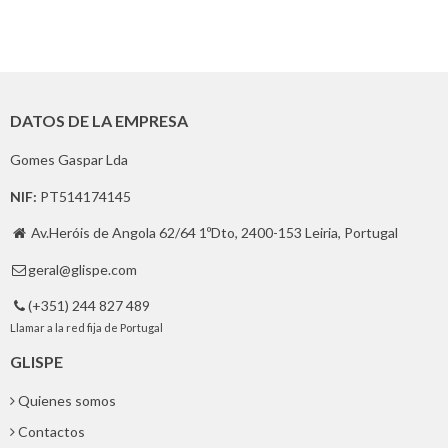
DATOS DE LA EMPRESA
Gomes Gaspar Lda
NIF:
PT514174145
Av.Heróis de Angola 62/64 1ºDto, 2400-153 Leiria, Portugal

geral@glispe.com

(+351) 244 827 489

Llamar a la red fija de Portugal
GLISPE
Quienes somos
Contactos