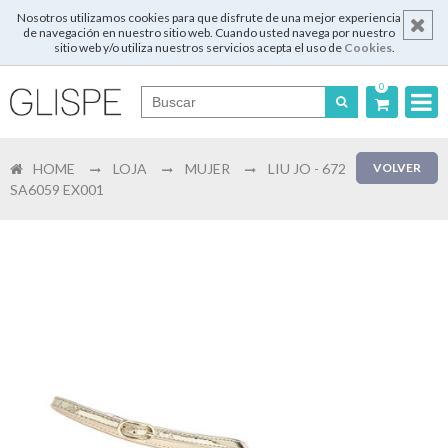
Nosotros utilizamos cookies para que disfrute de una mejor experiencia
de navegación en nuestro sitio web. Cuando usted navega por nuestro
sitio web y/o utiliza nuestros servicios acepta el uso de
Cookies
.
0
Português
HOME
LOJA
MUJER
LIU JO - 672
VOLVER
English
SA6059 EX001
Español
Français
Login
Registrar