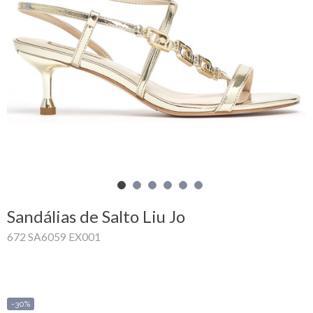
Carrinho
de
compras
Glispe
Mulher
Homem
Marcas
Sandálias de Salto Liu Jo
Outlet
672 SA6059 EX001
Facebook
Sobre
-30%
nós