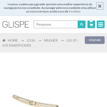
Usamos cookies para garantir que tem uma melhor experiência de
navegação no nosso website. Ao navegar pelo nosso website e/ou utilizar
os nosso serviços aceita o uso de
Cookies
.
0
Português
HOME
LOJA
MULHER
LIU JO -
VOLTAR
English
672 SA6059 EX001
Español
Français
Login
Registar