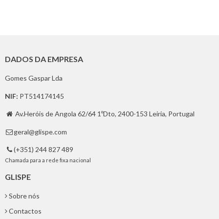
DADOS DA EMPRESA
Gomes Gaspar Lda
NIF:
PT514174145
Av.Heróis de Angola 62/64 1ºDto, 2400-153 Leiria, Portugal

geral@glispe.com

(+351) 244 827 489

Chamada para a rede fixa nacional
GLISPE
Sobre nós
Contactos