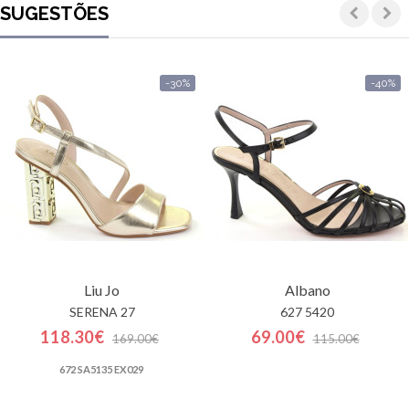
SUGESTÕES
-30%
-40%
Liu Jo
Albano
SERENA 27
627 5420
118.30€
69.00€
169.00€
115.00€
672 SA5135 EX029