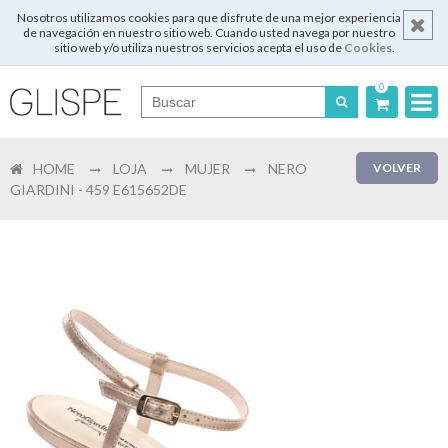
Nosotros utilizamos cookies para que disfrute de una mejor experiencia
de navegación en nuestro sitio web. Cuando usted navega por nuestro
sitio web y/o utiliza nuestros servicios acepta el uso de
Cookies
.
0
Português
HOME
LOJA
MUJER
NERO
VOLVER
English
GIARDINI - 459 E615652DE
Español
Français
Login
Registrar