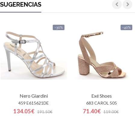
SUGERENCIAS
-30%
-40%
Nero Giardini
Exé Shoes
459 E615621DE
683 CAROL 505
134.05€
71.40€
191.50€
119.00€