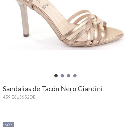
Mi
cesta
Glispe
Mujer
Hombre
Marcas
Outlet
Sandalias de Tacón Nero Giardini
459 E615652DE
Facebook
Quienes
somos
-30%