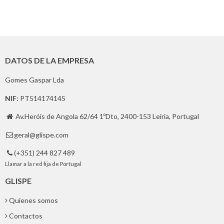
DATOS DE LA EMPRESA
Gomes Gaspar Lda
NIF:
PT514174145
Av.Heróis de Angola 62/64 1ºDto, 2400-153 Leiria, Portugal

geral@glispe.com

(+351) 244 827 489

Llamar a la red fija de Portugal
GLISPE
Quienes somos
Contactos