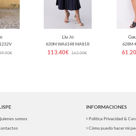
o
Liu Jo
Gau
1232V
630M WA6148 MA81R
628M 
113.40€
61.2
39.90€
162.00€
LISPE
INFORMACIONES
uienes somos
Política Privacidad & Co
ontactos
Cómo puedo hacer mi pe