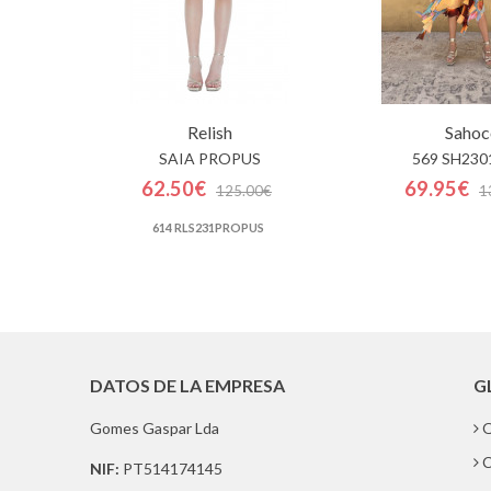
Relish
Sahoc
SAIA PROPUS
569 SH230
62.50€
69.95€
125.00€
1
614 RLS231PROPUS
DATOS DE LA EMPRESA
G
Gomes Gaspar Lda
Q
C
NIF:
PT514174145