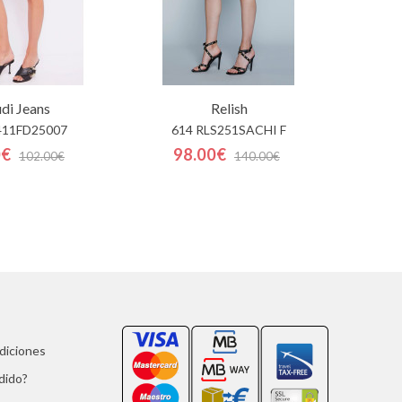
di Jeans
Relish
411FD25007
614 RLS251SACHI F
0€
98.00€
102.00€
140.00€
ndiciones
dido?