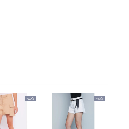
-40%
-30%