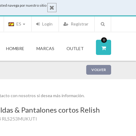
sted navega por nuestro sitio
ES
Login
Registrar
0
HOMBRE
MARCAS
OUTLET
VOLVER
acto con nosotros si desea más información.
ldas & Pantalones cortos Relish
4 RLS253MUKUTI