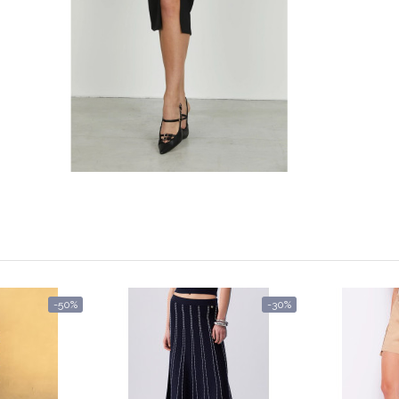
-50%
-30%