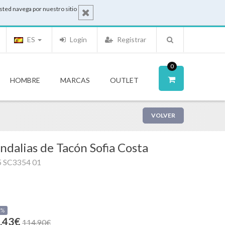
sted navega por nuestro sitio
ES
Login
Registrar
0
HOMBRE
MARCAS
OUTLET
VOLVER
ndalias de Tacón Sofia Costa
5 SC3354 01
0%
.43€
114.90€