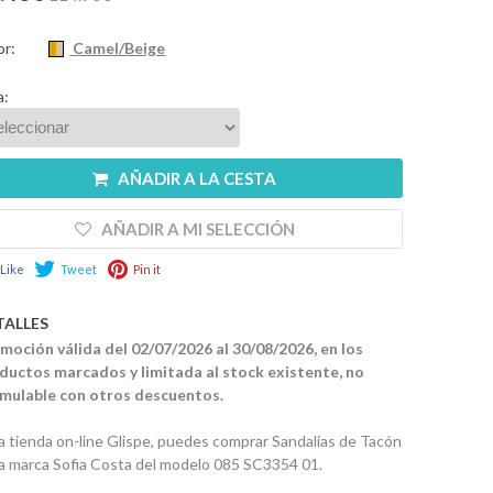
or:
Camel/Beige
a:
AÑADIR A LA CESTA
AÑADIR A MI SELECCIÓN
Like
Tweet
Pin it
TALLES
moción válida del 02/07/2026 al 30/08/2026, en los
ductos marcados y limitada al stock existente, no
mulable con otros descuentos.
la tienda on-line Glispe, puedes comprar Sandalias de Tacón
la marca Sofia Costa del modelo 085 SC3354 01.