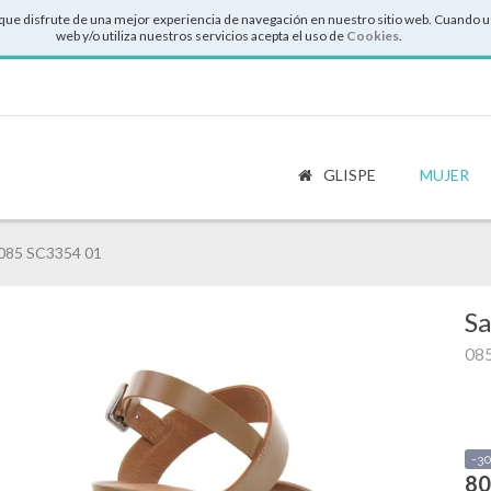
que disfrute de una mejor experiencia de navegación en nuestro sitio web. Cuando u
web y/o utiliza nuestros servicios acepta el uso de
Cookies
.
GLISPE
MUJER
085 SC3354 01
Sa
08
-3
80