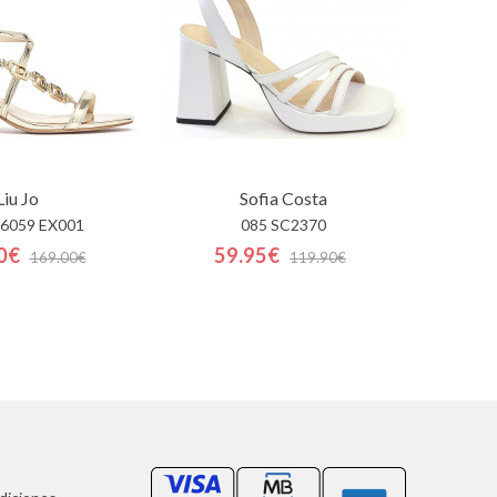
Liu Jo
Sofia Costa
6059 EX001
085 SC2370
0€
59.95€
169.00€
119.90€