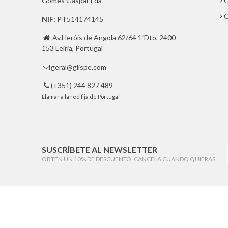
Gomes Gaspar Lda
Q
C
NIF:
PT514174145
Av.Heróis de Angola 62/64 1ºDto, 2400-

153 Leiria, Portugal
geral@glispe.com

(+351) 244 827 489

Llamar a la red fija de Portugal
SUSCRÍBETE AL NEWSLETTER
OBTÉN UN 10% DE DESCUENTO. CANCELA CUANDO QUIERAS.