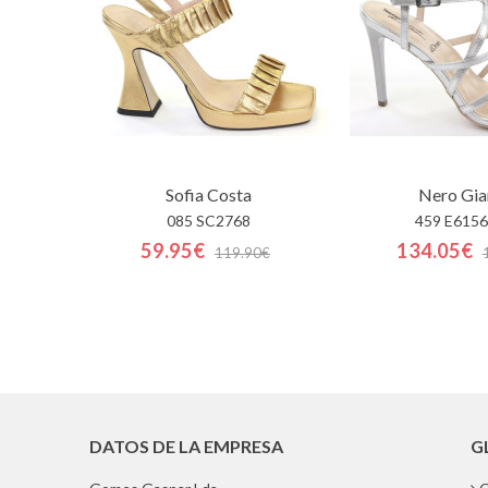
Sofia Costa
Nero Gia
085 SC2768
459 E615
59.95€
134.05€
119.90€
DATOS DE LA EMPRESA
G