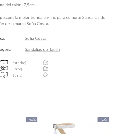
ura del talón: 7,5cm
spe.com, la mejor tienda on-line para comprar Sandalias de
ón de la marca Sofia Costa.
ca:
Sofia Costa
egoría:
Sandalias de Tacón
(Exterior)
(Forro)
(Suela)
-30%
-50%