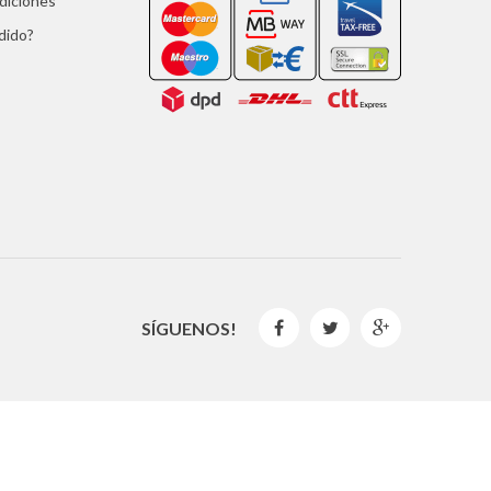
ndiciones
dido?
SÍGUENOS!



2016 © GLISPE. Todos los derechos reservados.
By
Mediaweb
&
Pêndulo