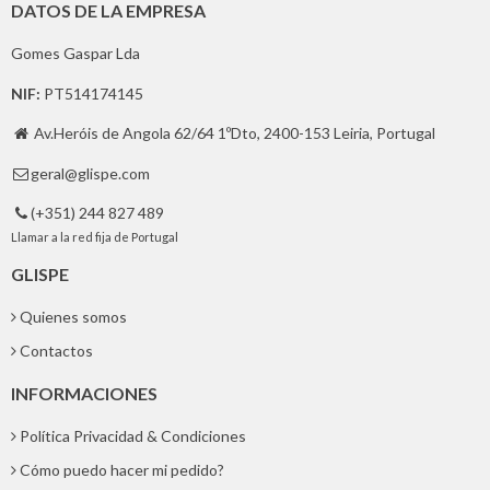
DATOS DE LA EMPRESA
Gomes Gaspar Lda
NIF:
PT514174145
Av.Heróis de Angola 62/64 1ºDto, 2400-153 Leiria, Portugal

geral@glispe.com

(+351) 244 827 489

Llamar a la red fija de Portugal
GLISPE
Quienes somos
Contactos
INFORMACIONES
Política Privacidad & Condiciones
Cómo puedo hacer mi pedido?