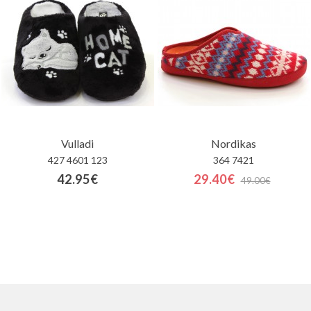
Vulladi
Nordikas
427 4601 123
364 7421
42.95€
29.40€
49.00€