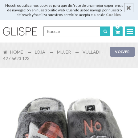
Nosotros utilizamos cookies para que disfrute de una mejor experiencia
de navegación en nuestro sitio web. Cuando usted navega por nuestro
sitio web y/o utiliza nuestros servicios acepta el uso de
Cookies
.
0
Português
HOME
LOJA
MUJER
VULLADI -
VOLVER
English
427 6623 123
Español
Français
Login
Registrar