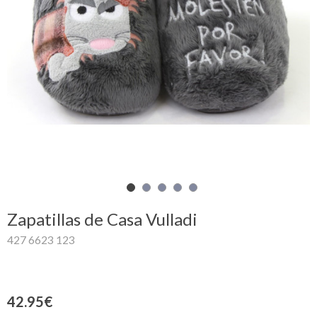
Mi
cesta
Glispe
Mujer
Hombre
Marcas
Outlet
Zapatillas de Casa Vulladi
427 6623 123
Facebook
Quienes
42.95€
somos