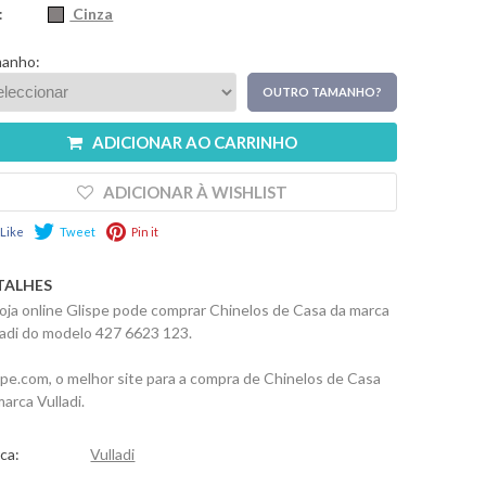
:
Cinza
anho:
OUTRO TAMANHO?
ADICIONAR AO CARRINHO
ADICIONAR À WISHLIST
Like
Tweet
Pin it
TALHES
loja online Glispe pode comprar Chinelos de Casa da marca
ladi do modelo 427 6623 123.
spe.com, o melhor site para a compra de Chinelos de Casa
arca Vulladi.
ca:
Vulladi