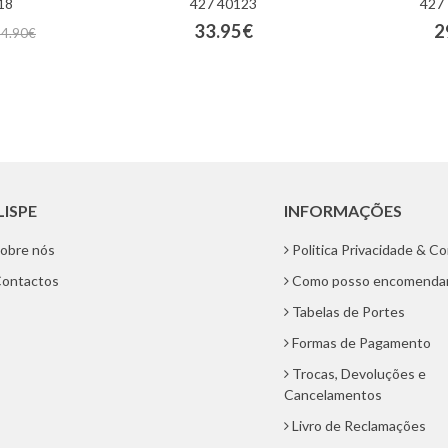
18
427 40123
427
33.95€
2
34.90€
LISPE
INFORMAÇÕES
obre nós
Politica Privacidade & C
ontactos
Como posso encomenda
Tabelas de Portes
Formas de Pagamento
Trocas, Devoluções e
Cancelamentos
Livro de Reclamações