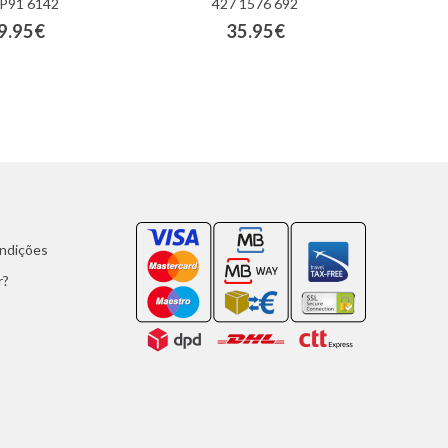
 P91 6142
427 1576 692
9.95€
35.95€
ondições
r?