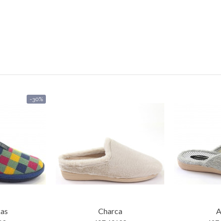
-30%
as
Charca
A