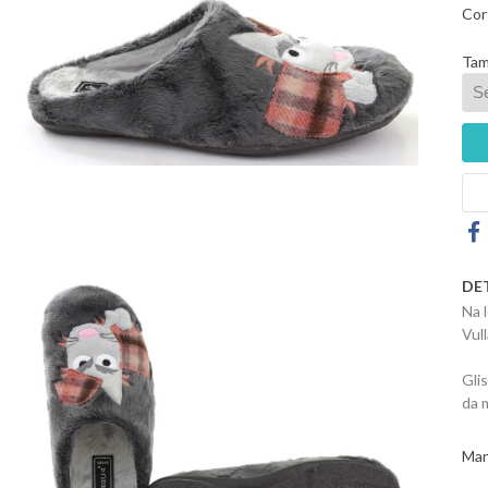
Cor
Tam
DE
Na 
Vul
Gli
da m
Mar