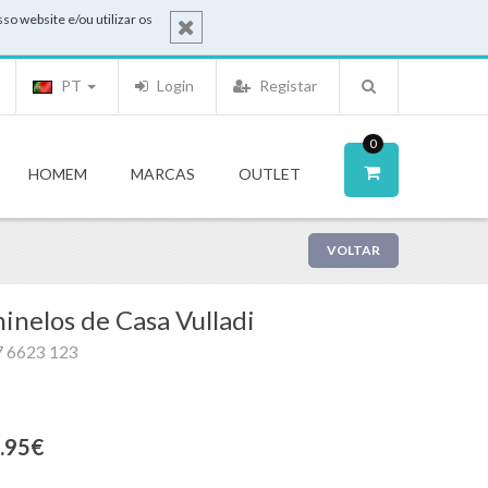
o website e/ou utilizar os
PT
Login
Registar
0
HOMEM
MARCAS
OUTLET
VOLTAR
inelos de Casa Vulladi
 6623 123
.95€