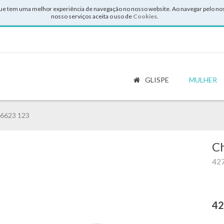
ue tem uma melhor experiência de navegação no nosso website. Ao navegar pelo noss
nosso serviços aceita o uso de
Cookies
.
GLISPE
MULHER
 6623 123
Ch
427
42