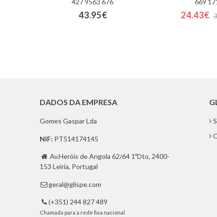
427 9563 676
669 17
43.95€
24.43€
DADOS DA EMPRESA
G
Gomes Gaspar Lda
S
C
NIF:
PT514174145
Av.Heróis de Angola 62/64 1ºDto, 2400-

153 Leiria, Portugal
geral@glispe.com

(+351) 244 827 489

Chamada para a rede fixa nacional