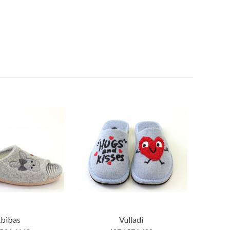
bibas
Vulladi