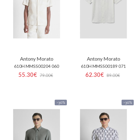
Antony Morato
Antony Morato
610H MMSS00204 060
610H MMSS00189 071
55.30€
62.30€
79.00€
89.00€
-30%
-30%