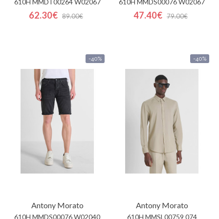
610H MMDT00264 W02067
610H MMDS00076 W02067
62.30€
47.40€
89.00€
79.00€
-40%
-40%
Antony Morato
Antony Morato
610H MMDS00076 W02040
610H MMSL00759 074