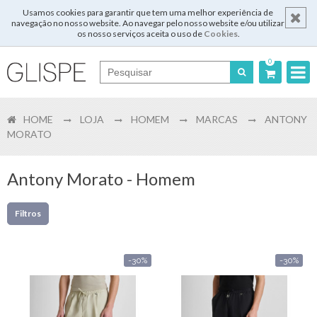
Usamos cookies para garantir que tem uma melhor experiência de
navegação no nosso website. Ao navegar pelo nosso website e/ou utilizar
os nosso serviços aceita o uso de
Cookies
.
0
Português
HOME
LOJA
HOMEM
MARCAS
ANTONY
English
MORATO
Español
Antony Morato - Homem
Français
Filtros
Login
-30%
-30%
Registar