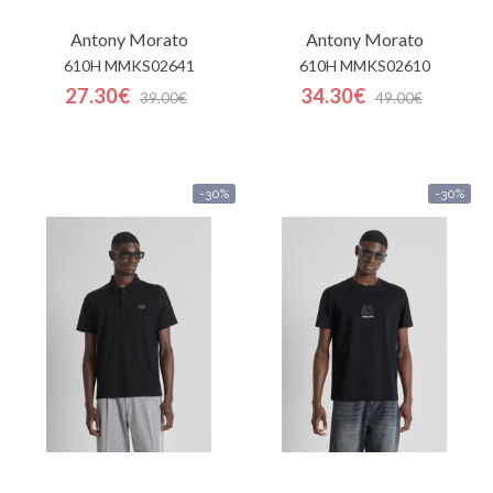
Antony Morato
Antony Morato
610H MMKS02641
610H MMKS02610
27.30€
34.30€
39.00€
49.00€
-30%
-30%