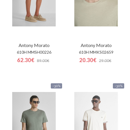
Antony Morato
Antony Morato
610H MMSH00226
610H MMKS02659
62.30€
20.30€
89.00€
29.00€
-30%
-30%