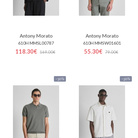
Antony Morato
Antony Morato
610H MMSL00787
610H MMSW01601
118.30€
55.30€
169.00€
79.00€
-30%
-30%