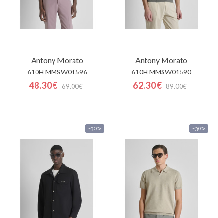
Antony Morato
Antony Morato
610H MMSW01596
610H MMSW01590
48.30€
62.30€
69.00€
89.00€
-30%
-30%