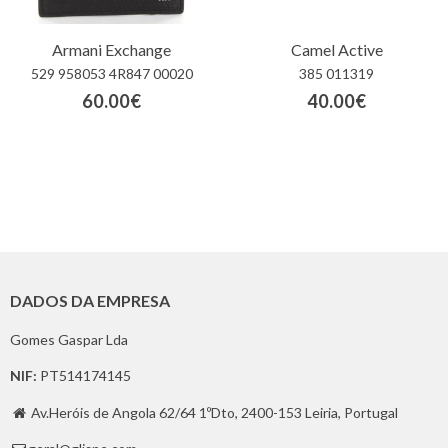
Armani Exchange
Camel Active
529 958053 4R847 00020
385 011319
60.00€
40.00€
DADOS DA EMPRESA
Gomes Gaspar Lda
NIF:
PT514174145
Av.Heróis de Angola 62/64 1ºDto, 2400-153 Leiria, Portugal
