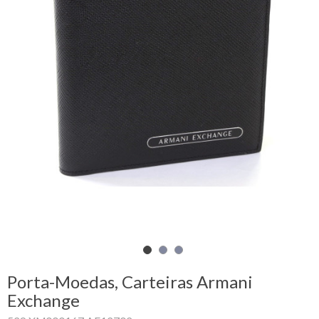
Carrinho
de
compras
Glispe
Mulher
Homem
Marcas
Outlet
Porta-Moedas, Carteiras Armani
Facebook
Exchange
Sobre
nós