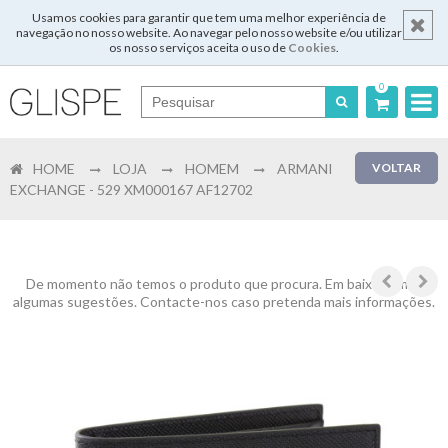
Usamos cookies para garantir que tem uma melhor experiência de
navegação no nosso website. Ao navegar pelo nosso website e/ou utilizar
os nosso serviços aceita o uso de
Cookies
.
0
Português
HOME
LOJA
HOMEM
ARMANI
VOLTAR
English
EXCHANGE - 529 XM000167 AF12702
Español
Français
De momento não temos o produto que procura. Em baixo temos
algumas sugestões. Contacte-nos caso pretenda mais informações.
Login
Registar