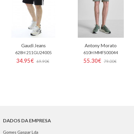
Gaudi Jeans
Antony Morato
628H 211GU24005
610H MMFS00044
34.95€
55.30€
69.90€
79.00€
DADOS DA EMPRESA
Gomes Gaspar Lda