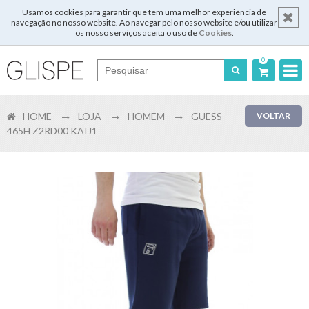
Usamos cookies para garantir que tem uma melhor experiência de
navegação no nosso website. Ao navegar pelo nosso website e/ou utilizar
os nosso serviços aceita o uso de
Cookies
.
0
Português
HOME
LOJA
HOMEM
GUESS -
VOLTAR
English
465H Z2RD00 KAIJ1
Español
Français
Login
Registar