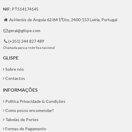
NIF:
PT514174145
Av.Heróis de Angola 62/64 1ºDto, 2400-153 Leiria, Portugal

geral@glispe.com

(+351) 244 827 489

Chamada para a rede fixa nacional
GLISPE
Sobre nós
Contactos
INFORMAÇÕES
Politica Privacidade & Condições
Como posso encomendar?
Tabelas de Portes
Formas de Pagamento