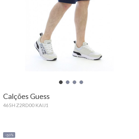
Carrinho
de
compras
Glispe
Mulher
Homem
Marcas
Calções Guess
Outlet
465H Z2RD00 KAIJ1
Facebook
Sobre
-50%
nós