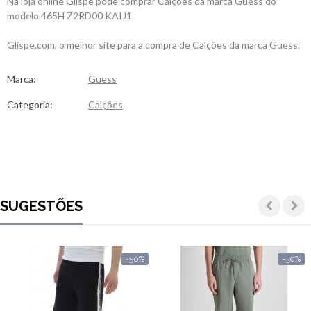
Na loja online Glispe pode comprar Calções da marca Guess do
modelo 465H Z2RD00 KAIJ1.
Glispe.com, o melhor site para a compra de Calções da marca Guess.
Marca:
Guess
Categoria:
Calções
SUGESTÕES
-50%
-30%