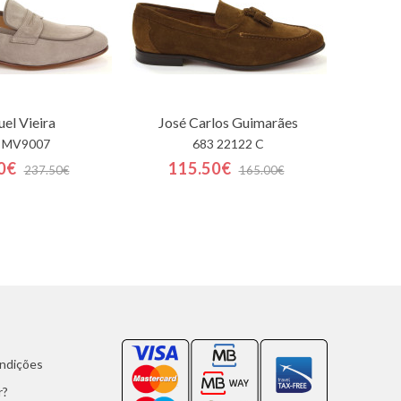
el Vieira
José Carlos Guimarães
 MV9007
683 22122 C
0€
115.50€
237.50€
165.00€
ondições
r?