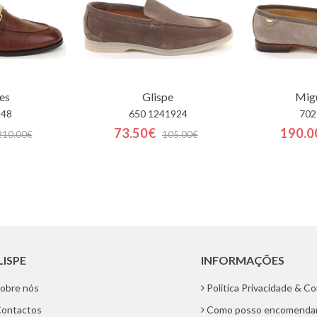
es
Glispe
Migu
948
650 1241924
702
73.50€
190.0
210.00€
105.00€
LISPE
INFORMAÇÕES
obre nós
Politica Privacidade & C
ontactos
Como posso encomenda