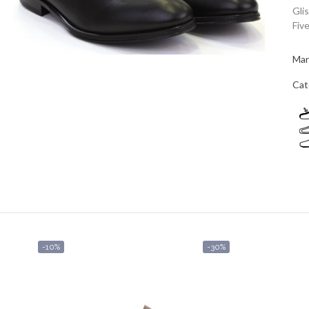
Gli
Fiv
Mar
Cat
-10%
-30%