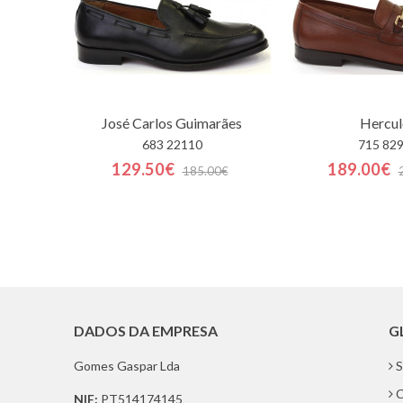
José Carlos Guimarães
Hercul
683 22110
715 82
129.50€
189.00€
185.00€
DADOS DA EMPRESA
G
Gomes Gaspar Lda
S
C
NIF:
PT514174145