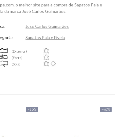
spe.com, o melhor site para a compra de Sapatos Pala e
ela da marca José Carlos Guimarães.
ca:
José Carlos Guimarães
egoria:
Sapatos Pala e Fivela
(Exterior)
(Forro)
(Sola)
-20%
-30%