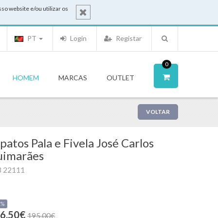
o website e/ou utilizar os
PT
Login
Registar
0
HOMEM
MARCAS
OUTLET
VOLTAR
patos Pala e Fivela José Carlos
uimarães
3 22111
0%
6.50€
195.00€