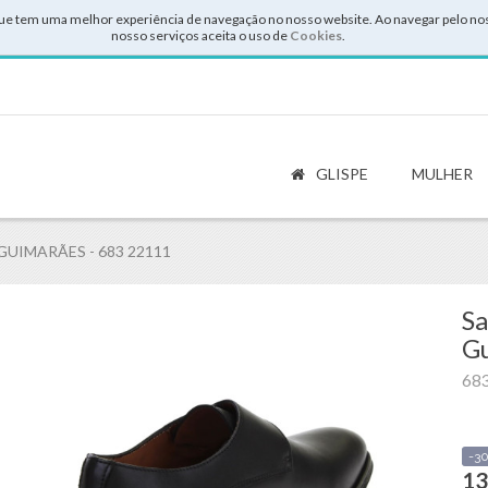
ue tem uma melhor experiência de navegação no nosso website. Ao navegar pelo noss
nosso serviços aceita o uso de
Cookies
.
GLISPE
MULHER
GUIMARÃES - 683 22111
Sa
G
68
-3
13