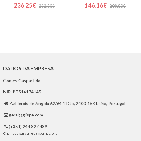
236.25€
146.16€
262.50€
208.80€
DADOS DA EMPRESA
Gomes Gaspar Lda
NIF:
PT514174145
Av.Heróis de Angola 62/64 1ºDto, 2400-153 Leiria, Portugal

geral@glispe.com

(+351) 244 827 489

Chamada para a rede fixa nacional