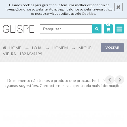
Usamos cookies para garantir que tem uma melhor experiência de
navegação no nosso website. Ao navegar pelo nosso website e/ou utilizar
os nosso serviços aceita o uso de
Cookies
.
0
Português
HOME
LOJA
HOMEM
MIGUEL
VOLTAR
English
VIEIRA - 182 MV4199
Español
Français
De momento não temos o produto que procura. Em baixo temos
algumas sugestões. Contacte-nos caso pretenda mais informações.
Login
Registar