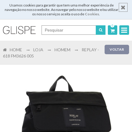
Usamos cookies para garantir que tem uma melhor experiência de
navegação no nosso website. Ao navegar pelo nosso website e/ou utilizar
os nosso serviços aceita o uso de
Cookies
.
0
Português
HOME
LOJA
HOMEM
REPLAY -
VOLTAR
English
618 FM3626 005
Español
Français
Login
Registar