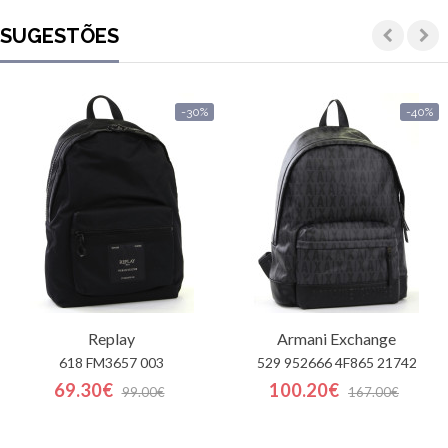
SUGESTÕES
-30%
-40%
Replay
Armani Exchange
618 FM3657 003
529 952666 4F865 21742
69.30€
100.20€
99.00€
167.00€