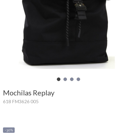
Carrinho
de
compras
Glispe
Mulher
Homem
Marcas
Mochilas Replay
Outlet
618 FM3626 005
Facebook
Sobre
-30%
nós