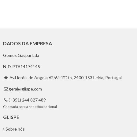
DADOS DA EMPRESA
Gomes Gaspar Lda
NIF:
PT514174145
Av.Heróis de Angola 62/64 1ºDto, 2400-153 Leiria, Portugal

geral@glispe.com

(+351) 244 827 489

Chamada para a rede fixa nacional
GLISPE
Sobre nós