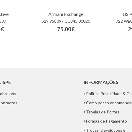
tive
Armani Exchange
US P
837
529 958097 CC845 00020
722 WE
0€
75.00€
2
LISPE
INFORMAÇÕES
obre nós
Politica Privacidade & C
ontactos
Como posso encomenda
Tabelas de Portes
Formas de Pagamento
Trocas, Devoluções e