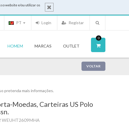
o website e/ou utilizar os
PT
Login
Registar
0
HOMEM
MARCAS
OUTLET
VOLTAR
o pretenda mais informações.
rta-Moedas, Carteiras US Polo
sn.
2 WEUHT2609MHA