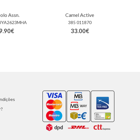
olo Assn.
Camel Active
UYA2623MHA
385 011870
9.90€
33.00€
ondições
r?