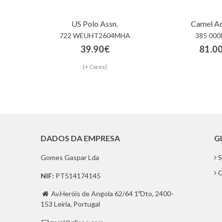
US Polo Assn.
Camel Ac
722 WEUHT2604MHA
385 000
39.90€
81.0
(+ Cores)
DADOS DA EMPRESA
G
Gomes Gaspar Lda
S
C
NIF:
PT514174145
Av.Heróis de Angola 62/64 1ºDto, 2400-

153 Leiria, Portugal