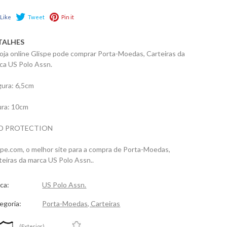
Like
Tweet
Pin it
TALHES
loja online Glispe pode comprar Porta-Moedas, Carteiras da
ca US Polo Assn.
gura: 6,5cm
ura: 10cm
ID PROTECTION
spe.com, o melhor site para a compra de Porta-Moedas,
teiras da marca US Polo Assn..
ca:
US Polo Assn.
egoria:
Porta-Moedas, Carteiras
(Exterior)