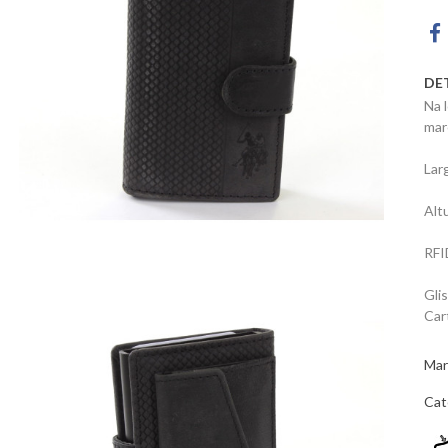
DE
Na 
mar
Lar
Alt
RF
Gli
Car
Mar
Cat