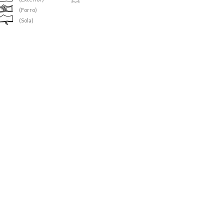
(Forro)
(Sola)