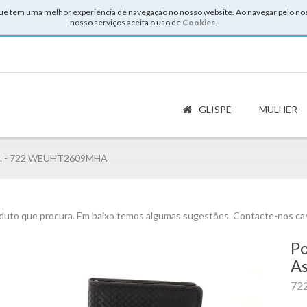
ue tem uma melhor experiência de navegação no nosso website. Ao navegar pelo noss
nosso serviços aceita o uso de
Cookies
.
GLISPE
MULHER
. - 722 WEUHT2609MHA
uto que procura. Em baixo temos algumas sugestões. Contacte-nos cas
Po
As
72