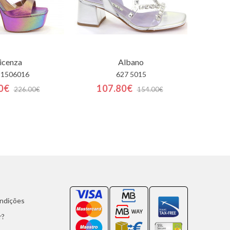
icenza
Albano
 1506016
627 5015
0€
107.80€
226.00€
154.00€
ondições
r?