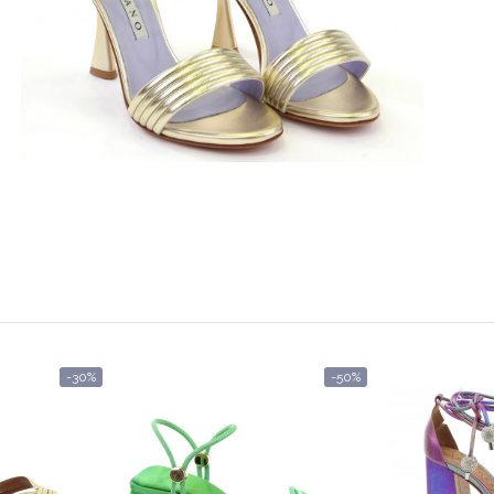
-30%
-50%