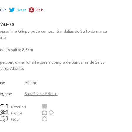
Like
Tweet
Pin it
TALHES
loja online Glispe pode comprar Sandálias de Salto da marca
ano
ura do salto: 8,5cm
spe.com, o melhor site para a compra de Sandálias de Salto
marca Albano.
ca:
Albano
egoria:
Sandálias de Salto
(Exterior)
(Forro)
(Sola)