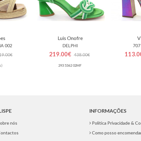
oes
Luis Onofre
V
A 002
DELPHI
707
219.00€
113.0
19.00€
438.00€
s)
293 5362 02MF
LISPE
INFORMAÇÕES
obre nós
Politica Privacidade & C
ontactos
Como posso encomenda