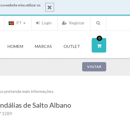
o website e/ou utilizar os
PT
Login
Registar
0
HOMEM
MARCAS
OUTLET
VOLTAR
o pretenda mais informações.
ndálias de Salto Albano
7 3289