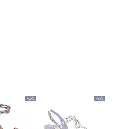
-50%
-30%