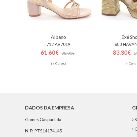
Albano
Exé Sh
712 AV7019
683 HAVAN
61.60€
83.30€
88.00€
1
(+ Cores)
(+ Core
DADOS DA EMPRESA
G
Gomes Gaspar Lda
S
C
NIF:
PT514174145