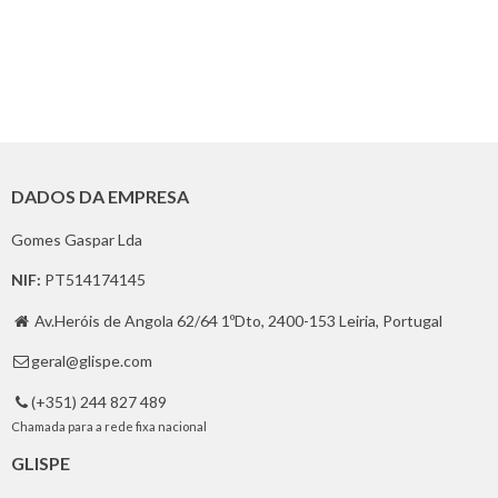
DADOS DA EMPRESA
Gomes Gaspar Lda
NIF:
PT514174145
Av.Heróis de Angola 62/64 1ºDto, 2400-153 Leiria, Portugal

geral@glispe.com

(+351) 244 827 489

Chamada para a rede fixa nacional
GLISPE