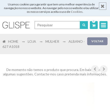
Usamos cookies para garantir que tem uma melhor experiência de
navegação no nosso website. Ao navegar pelo nosso website e/ou utilizar
os nosso serviços aceita o uso de
Cookies
.
0
Português
HOME
LOJA
MULHER
ALBANO -
VOLTAR
English
627 A1018
Español
Français
De momento não temos o produto que procura. Em baixo temos
algumas sugestões. Contacte-nos caso pretenda mais informações.
Login
Registar