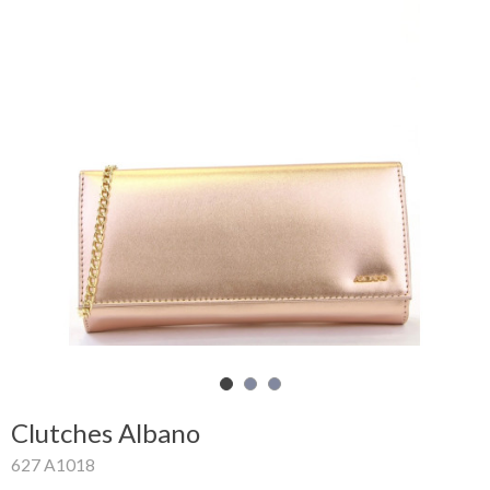
Carrinho
de
compras
Glispe
Mulher
Homem
Marcas
Outlet
Clutches Albano
Facebook
627 A1018
Sobre
nós