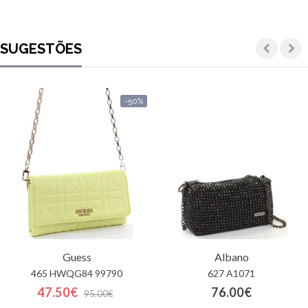
SUGESTÕES
-50%
Guess
Albano
465 HWQG84 99790
627 A1071
47.50€
76.00€
95.00€