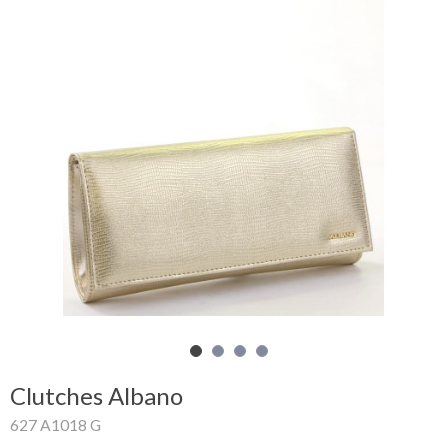
Carrinho
de
compras
Glispe
Mulher
Homem
Marcas
Outlet
Clutches Albano
Facebook
627 A1018 G
Sobre
nós