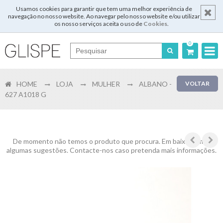
Usamos cookies para garantir que tem uma melhor experiência de
navegação no nosso website. Ao navegar pelo nosso website e/ou utilizar
os nosso serviços aceita o uso de
Cookies
.
0
Português
HOME
LOJA
MULHER
ALBANO -
VOLTAR
English
627 A1018 G
Español
Français
De momento não temos o produto que procura. Em baixo temos
algumas sugestões. Contacte-nos caso pretenda mais informações.
Login
Registar