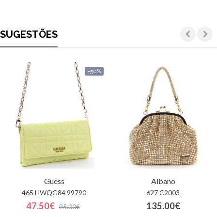
SUGESTÕES
-50%
Guess
Albano
465 HWQG84 99790
627 C2003
47.50€
135.00€
95.00€