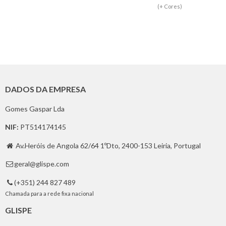
(+ Cores)
DADOS DA EMPRESA
Gomes Gaspar Lda
NIF:
PT514174145
Av.Heróis de Angola 62/64 1ºDto, 2400-153 Leiria, Portugal

geral@glispe.com

(+351) 244 827 489

Chamada para a rede fixa nacional
GLISPE