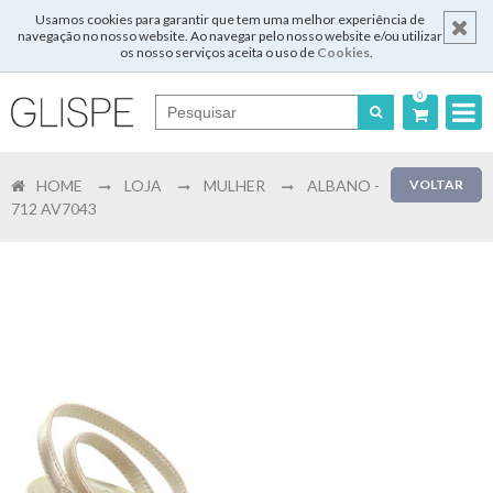
Usamos cookies para garantir que tem uma melhor experiência de
navegação no nosso website. Ao navegar pelo nosso website e/ou utilizar
os nosso serviços aceita o uso de
Cookies
.
0
Português
HOME
LOJA
MULHER
ALBANO -
VOLTAR
English
712 AV7043
Español
Français
Login
Registar