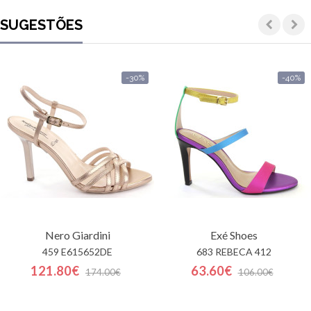
SUGESTÕES
-30%
-40%
Nero Giardini
Exé Shoes
459 E615652DE
683 REBECA 412
121.80€
63.60€
174.00€
106.00€