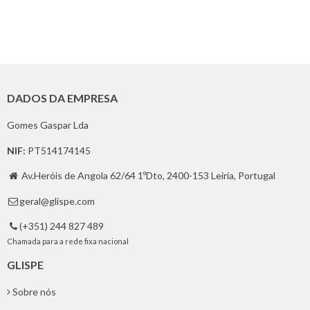
DADOS DA EMPRESA
Gomes Gaspar Lda
NIF:
PT514174145
Av.Heróis de Angola 62/64 1ºDto, 2400-153 Leiria, Portugal

geral@glispe.com

(+351) 244 827 489

Chamada para a rede fixa nacional
GLISPE
Sobre nós