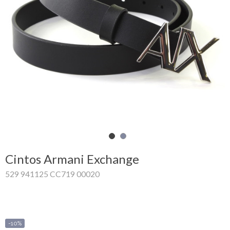
Carrinho
de
compras
Glispe
Mulher
Homem
Marcas
Cintos Armani Exchange
Outlet
529 941125 CC719 00020
Facebook
Sobre
-10%
nós