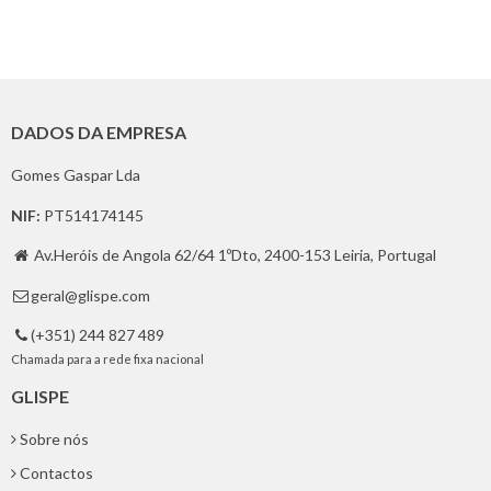
DADOS DA EMPRESA
Gomes Gaspar Lda
NIF:
PT514174145
Av.Heróis de Angola 62/64 1ºDto, 2400-153 Leiria, Portugal

geral@glispe.com

(+351) 244 827 489

Chamada para a rede fixa nacional
GLISPE
Sobre nós
Contactos