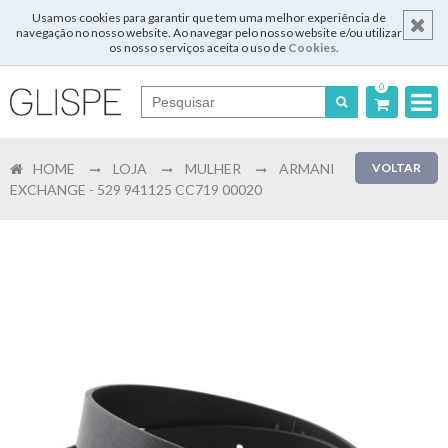
Usamos cookies para garantir que tem uma melhor experiência de
navegação no nosso website. Ao navegar pelo nosso website e/ou utilizar
os nosso serviços aceita o uso de
Cookies
.
0
Português
HOME
LOJA
MULHER
ARMANI
VOLTAR
English
EXCHANGE - 529 941125 CC719 00020
Español
Français
Login
Registar