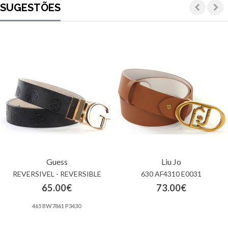
SUGESTÕES
Guess
Liu Jo
REVERSIVEL - REVERSIBLE
630 AF4310 E0031
65.00€
73.00€
465 BW7861 P3430