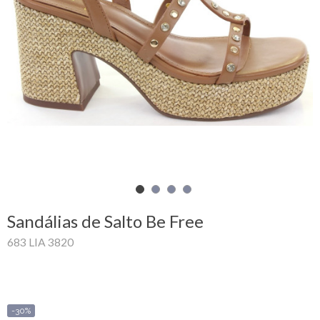
Carrinho
de
compras
Glispe
Mulher
Homem
Marcas
Sandálias de Salto Be Free
Outlet
683 LIA 3820
Facebook
Sobre
-30%
nós