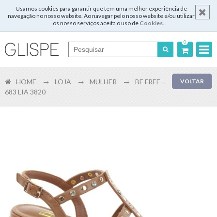
Usamos cookies para garantir que tem uma melhor experiência de
navegação no nosso website. Ao navegar pelo nosso website e/ou utilizar
os nosso serviços aceita o uso de
Cookies
.
0
Português
HOME
LOJA
MULHER
BE FREE -
VOLTAR
English
683 LIA 3820
Español
Français
Login
Registar