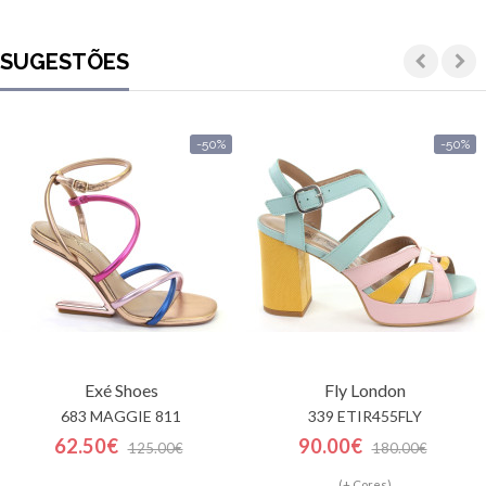
SUGESTÕES
-50%
-50%
Exé Shoes
Fly London
683 MAGGIE 811
339 ETIR455FLY
62.50€
90.00€
125.00€
180.00€
(+ Cores)