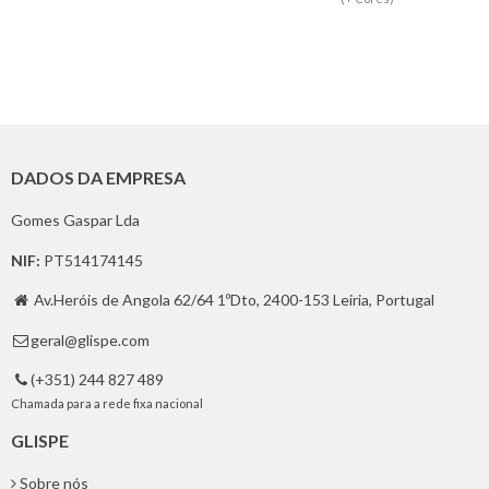
DADOS DA EMPRESA
Gomes Gaspar Lda
NIF:
PT514174145
Av.Heróis de Angola 62/64 1ºDto, 2400-153 Leiria, Portugal

geral@glispe.com

(+351) 244 827 489

Chamada para a rede fixa nacional
GLISPE
Sobre nós