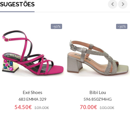
SUGESTÕES
-50%
-30%
Exé Shoes
Bibi Lou
683 EMMA 329
596 850Z94HG
54.50€
70.00€
109.00€
100.00€