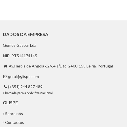
DADOS DA EMPRESA
Gomes Gaspar Lda
NIF:
PT514174145
Av.Heróis de Angola 62/64 1ºDto, 2400-153 Leiria, Portugal

geral@glispe.com

(+351) 244 827 489

Chamada para a rede fixa nacional
GLISPE
Sobre nós
Contactos