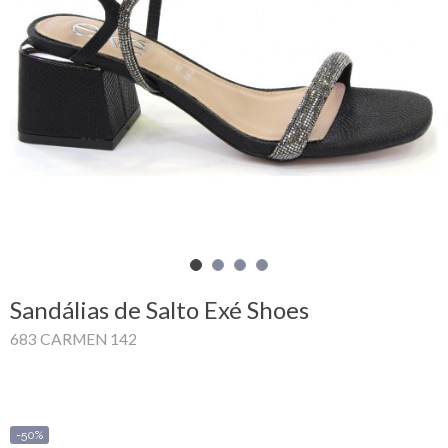
Carrinho
de
compras
Glispe
Mulher
Homem
Marcas
Sandálias de Salto Exé Shoes
Outlet
683 CARMEN 142
Facebook
Sobre
-50%
nós