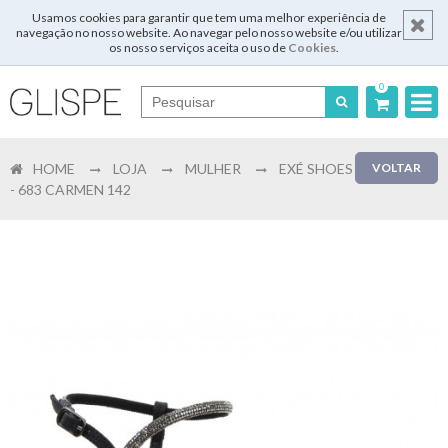
Usamos cookies para garantir que tem uma melhor experiência de
navegação no nosso website. Ao navegar pelo nosso website e/ou utilizar
os nosso serviços aceita o uso de
Cookies
.
0
Português
HOME
LOJA
MULHER
EXÉ SHOES
VOLTAR
English
- 683 CARMEN 142
Español
Français
Login
Registar