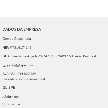
DADOS DA EMPRESA
Gomes Gaspar Lda
NIF:
PT514174145
Av.Heróis de Angola 62/64 1ºDto, 2400-153 Leiria, Portugal

geral@glispe.com

(+351) 244 827 489

Chamada para a rede fixa nacional
GLISPE
Sobre nós
Contactos