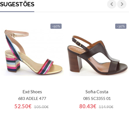
SUGESTÕES
-50%
-30%
Exé Shoes
Sofia Costa
683 ADELE 477
085 SC3355 01
52.50€
80.43€
105.00€
114.90€