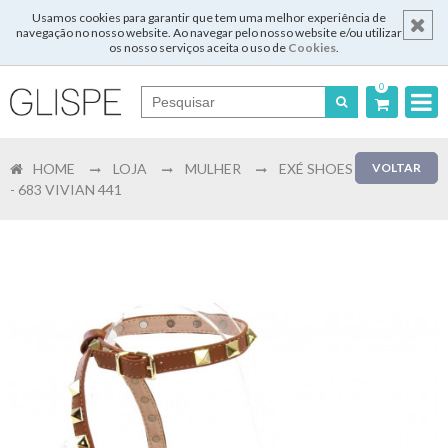
Usamos cookies para garantir que tem uma melhor experiência de
navegação no nosso website. Ao navegar pelo nosso website e/ou utilizar
os nosso serviços aceita o uso de
Cookies
.
0
Português
HOME
LOJA
MULHER
EXÉ SHOES
VOLTAR
English
- 683 VIVIAN 441
Español
Français
Login
Registar