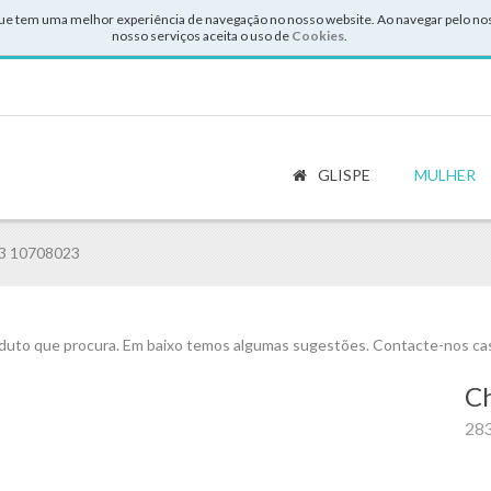
ue tem uma melhor experiência de navegação no nosso website. Ao navegar pelo noss
nosso serviços aceita o uso de
Cookies
.
GLISPE
MULHER
3 10708023
uto que procura. Em baixo temos algumas sugestões. Contacte-nos cas
Ch
28