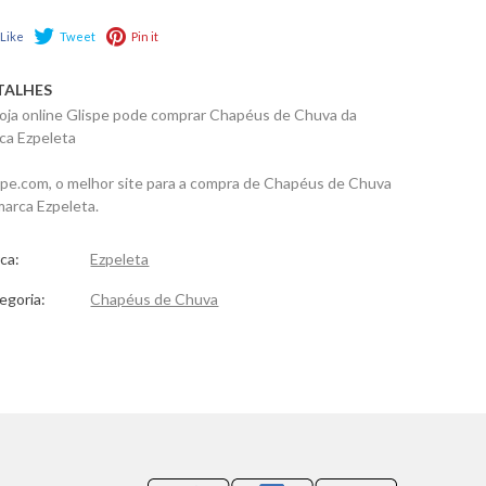
Like
Tweet
Pin it
TALHES
loja online Glispe pode comprar Chapéus de Chuva da
ca Ezpeleta
spe.com, o melhor site para a compra de Chapéus de Chuva
marca Ezpeleta.
ca:
Ezpeleta
egoria:
Chapéus de Chuva