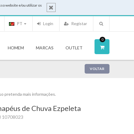
o website e/ou utilizar os
PT
Login
Registar
0
HOMEM
MARCAS
OUTLET
VOLTAR
o pretenda mais informações.
apéus de Chuva Ezpeleta
3 10708023