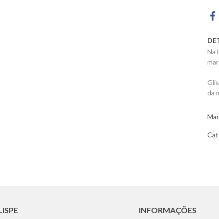
DE
Na 
mar
Gli
da 
Mar
Cat
LISPE
INFORMAÇÕES