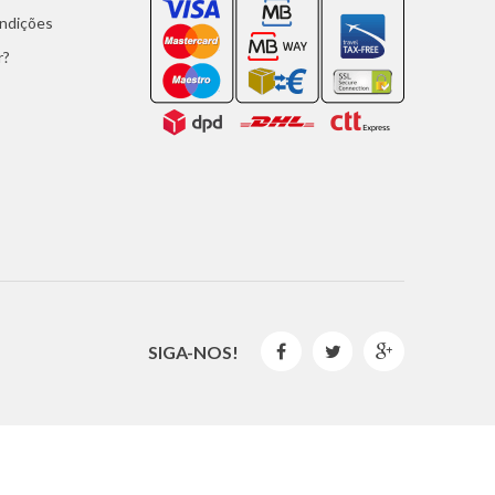
ondições
r?
SIGA-NOS!



2016 © GLISPE. Todos os Direitos Reservados.