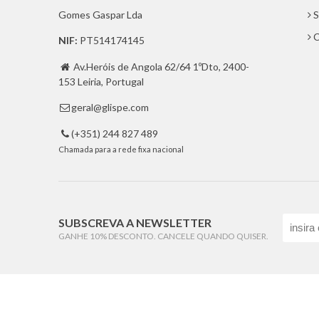
Gomes Gaspar Lda
S
C
NIF:
PT514174145
Av.Heróis de Angola 62/64 1ºDto, 2400-

153 Leiria, Portugal
geral@glispe.com

(+351) 244 827 489

Chamada para a rede fixa nacional
SUBSCREVA A NEWSLETTER
GANHE 10% DESCONTO. CANCELE QUANDO QUISER.