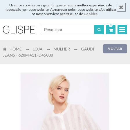
Usamos cookies para garantir que tem uma melhor experiência de
navegação no nosso website. Ao navegar pelo nosso website e/ou utilizar
os nosso serviços aceita o uso de
Cookies
.
0
Português
HOME
LOJA
MULHER
GAUDI
VOLTAR
English
JEANS - 628M 411FD45008
Español
Français
Login
Registar