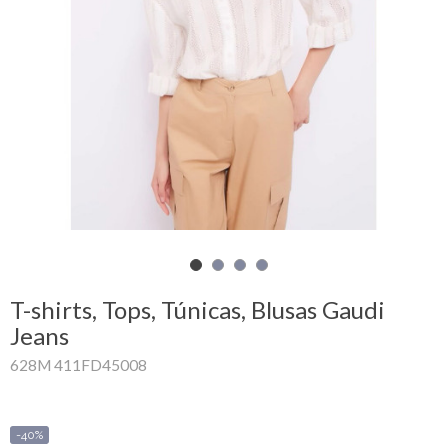
Carrinho
de
compras
Glispe
Mulher
Homem
Marcas
T-shirts, Tops, Túnicas, Blusas Gaudi
Outlet
Jeans
628M 411FD45008
Facebook
Sobre
-40%
nós