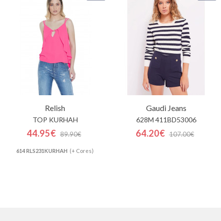
Relish
Gaudi Jeans
TOP KURHAH
628M 411BD53006
44.95€
64.20€
89.90€
107.00€
614 RLS231KURHAH
(+ Cores)