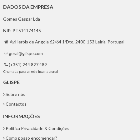
DADOS DA EMPRESA
Gomes Gaspar Lda
NIF:
PT514174145
Av.Heróis de Angola 62/64 1ºDto, 2400-153 Leiria, Portugal

geral@glispe.com

(+351) 244 827 489

Chamada para a rede fixa nacional
GLISPE
Sobre nós
Contactos
INFORMAÇÕES
Politica Privacidade & Condições
Como posso encomendar?