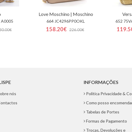
o
Love Moschino | Moschino
Vers
 A0005
664 JC4296PP0OKL
652 75V
158.20€
119.5
30.00€
226.00€
LISPE
INFORMAÇÕES
obre nós
Politica Privacidade & C
ontactos
Como posso encomenda
Tabelas de Portes
Formas de Pagamento
Trocas, Devoluções e