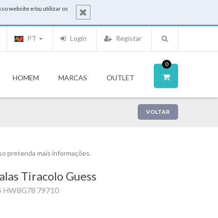
o website e/ou utilizar os
PT
Login
Registar
0
HOMEM
MARCAS
OUTLET
VOLTAR
o pretenda mais informações.
las Tiracolo Guess
5 HWBG78 79710