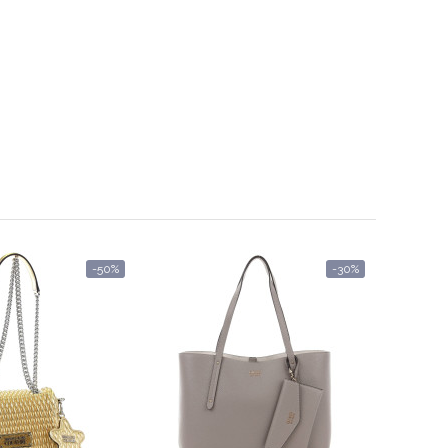
-50%
-30%