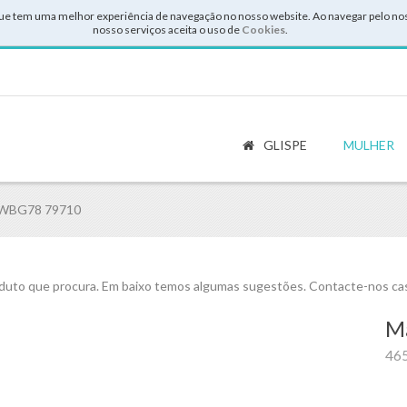
ue tem uma melhor experiência de navegação no nosso website. Ao navegar pelo noss
nosso serviços aceita o uso de
Cookies
.
GLISPE
MULHER
HWBG78 79710
uto que procura. Em baixo temos algumas sugestões. Contacte-nos cas
Ma
46