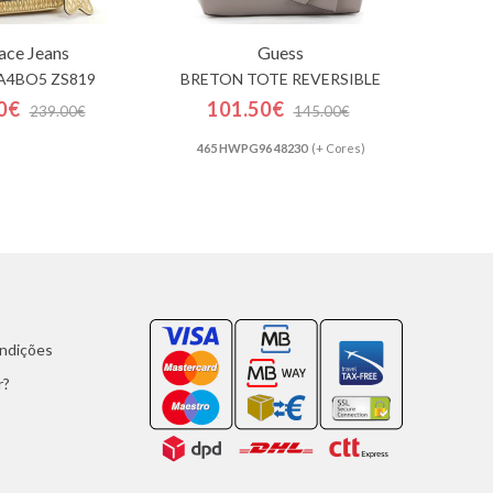
ace Jeans
Guess
A4BO5 ZS819
BRETON TOTE REVERSIBLE
0€
101.50€
239.00€
145.00€
465 HWPG96 48230
(+ Cores)
ondições
r?