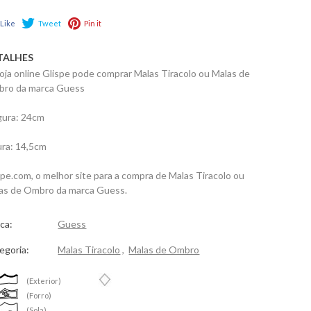
Like
Tweet
Pin it
TALHES
loja online Glispe pode comprar Malas Tiracolo ou Malas de
ro da marca Guess
gura: 24cm
ura: 14,5cm
spe.com, o melhor site para a compra de Malas Tiracolo ou
as de Ombro da marca Guess.
ca:
Guess
egoria:
Malas Tiracolo
,
Malas de Ombro
(Exterior)
(Forro)
(Sola)