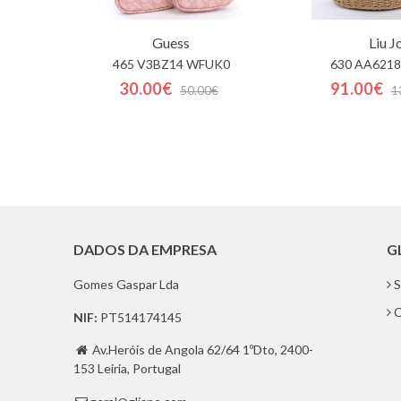
Guess
Liu J
465 V3BZ14 WFUK0
630 AA6218
30.00€
91.00€
50.00€
1
DADOS DA EMPRESA
G
Gomes Gaspar Lda
S
C
NIF:
PT514174145
Av.Heróis de Angola 62/64 1ºDto, 2400-

153 Leiria, Portugal