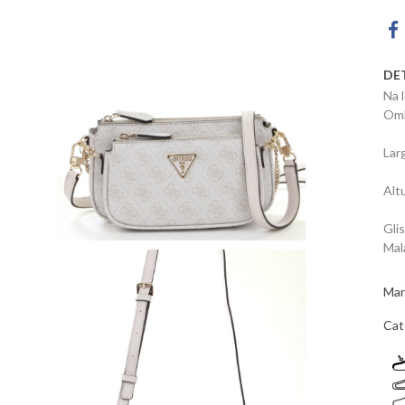
DE
Na 
Omb
Lar
Alt
Gli
Mal
Mar
Cat