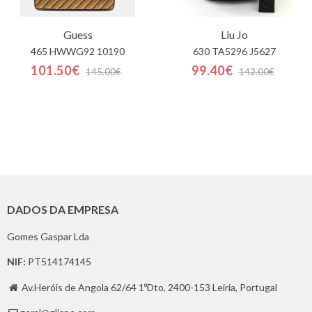
Guess
Liu Jo
465 HWWG92 10190
630 TA5296 J5627
101.50€
99.40€
145.00€
142.00€
DADOS DA EMPRESA
Gomes Gaspar Lda
NIF:
PT514174145
Av.Heróis de Angola 62/64 1ºDto, 2400-153 Leiria, Portugal
