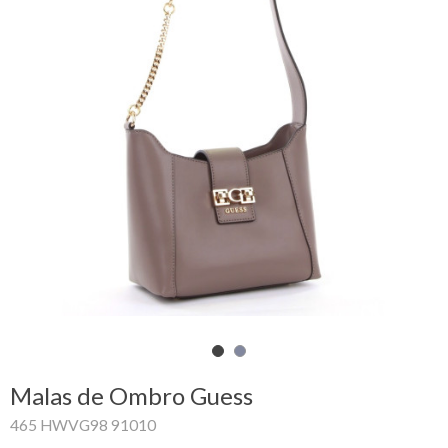
Carrinho
de
compras
Glispe
Mulher
Homem
Marcas
Outlet
Malas de Ombro Guess
Facebook
465 HWVG98 91010
Sobre
nós