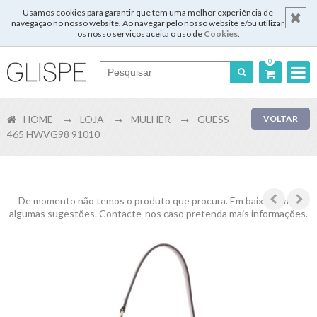
Usamos cookies para garantir que tem uma melhor experiência de
navegação no nosso website. Ao navegar pelo nosso website e/ou utilizar
os nosso serviços aceita o uso de
Cookies
.
0
Português
HOME
LOJA
MULHER
GUESS -
VOLTAR
English
465 HWVG98 91010
Español
Français
De momento não temos o produto que procura. Em baixo temos
algumas sugestões. Contacte-nos caso pretenda mais informações.
Login
Registar