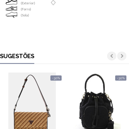
(Exterior)
(Forro)
(Sola)
SUGESTÕES
-30%
-30%