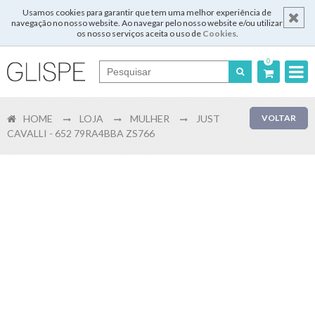
Usamos cookies para garantir que tem uma melhor experiência de
navegação no nosso website. Ao navegar pelo nosso website e/ou utilizar
os nosso serviços aceita o uso de
Cookies
.
0
Português
HOME
LOJA
MULHER
JUST
VOLTAR
English
CAVALLI - 652 79RA4BBA ZS766
Español
Français
Login
Registar