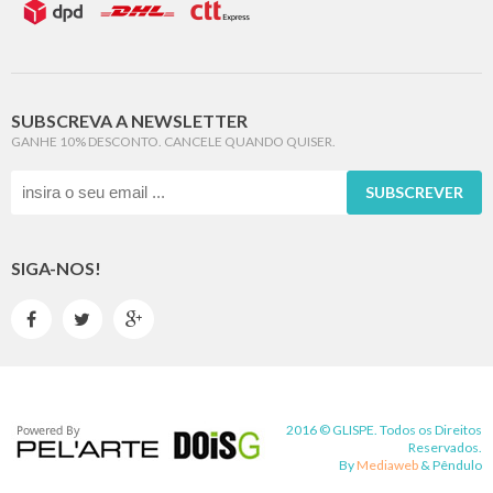
SUBSCREVA A NEWSLETTER
GANHE 10% DESCONTO. CANCELE QUANDO QUISER.
SUBSCREVER
SIGA-NOS!



2016 © GLISPE. Todos os Direitos
Reservados.
By
Mediaweb
&
Pêndulo