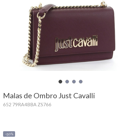
Carrinho
de
compras
Glispe
Mulher
Homem
Marcas
Malas de Ombro Just Cavalli
Outlet
652 79RA4BBA ZS766
Facebook
Sobre
-50%
nós