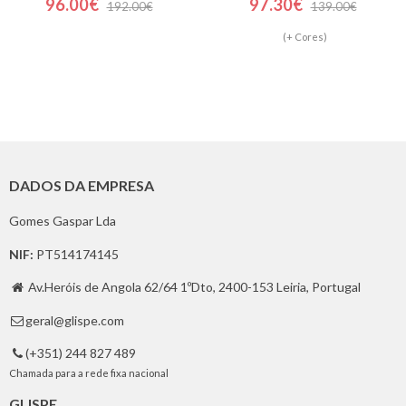
96.00€
97.30€
192.00€
139.00€
(+ Cores)
DADOS DA EMPRESA
Gomes Gaspar Lda
NIF:
PT514174145
Av.Heróis de Angola 62/64 1ºDto, 2400-153 Leiria, Portugal

geral@glispe.com

(+351) 244 827 489

Chamada para a rede fixa nacional
GLISPE