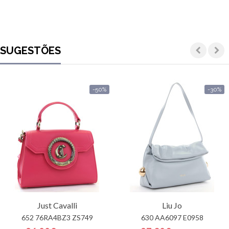
SUGESTÕES
-50%
-30%
Just Cavalli
Liu Jo
652 76RA4BZ3 ZS749
630 AA6097 E0958