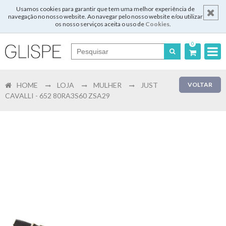
Usamos cookies para garantir que tem uma melhor experiência de
navegação no nosso website. Ao navegar pelo nosso website e/ou utilizar
os nosso serviços aceita o uso de
Cookies
.
0
Português
HOME
LOJA
MULHER
JUST
VOLTAR
English
CAVALLI - 652 80RA3S60 ZSA29
Español
Français
Login
Registar