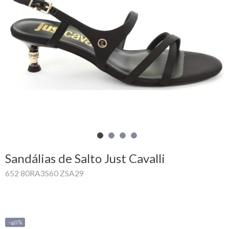
Carrinho
de
compras
Glispe
Mulher
Homem
Marcas
Sandálias de Salto Just Cavalli
Outlet
652 80RA3S60 ZSA29
Facebook
Sobre
-40%
nós