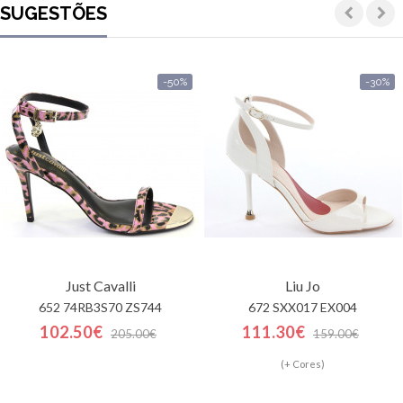
SUGESTÕES
-50%
-30%
Just Cavalli
Liu Jo
652 74RB3S70 ZS744
672 SXX017 EX004
102.50€
111.30€
205.00€
159.00€
(+ Cores)