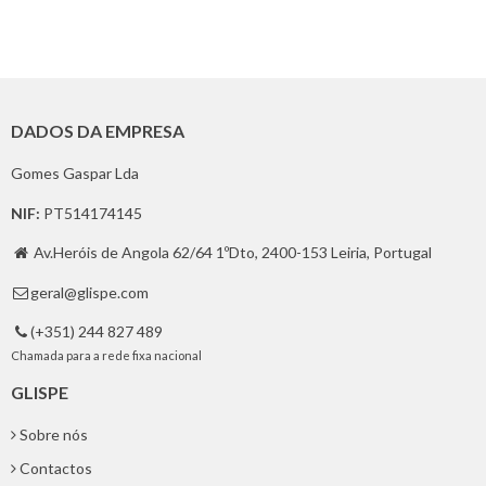
DADOS DA EMPRESA
Gomes Gaspar Lda
NIF:
PT514174145
Av.Heróis de Angola 62/64 1ºDto, 2400-153 Leiria, Portugal

geral@glispe.com

(+351) 244 827 489

Chamada para a rede fixa nacional
GLISPE
Sobre nós
Contactos