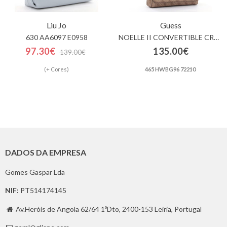
Liu Jo
Guess
630 AA6097 E0958
NOELLE II CONVERTIBLE CROSSBODY FLAP
97.30€
135.00€
139.00€
(+ Cores)
465 HWBG96 72210
DADOS DA EMPRESA
Gomes Gaspar Lda
NIF:
PT514174145
Av.Heróis de Angola 62/64 1ºDto, 2400-153 Leiria, Portugal
