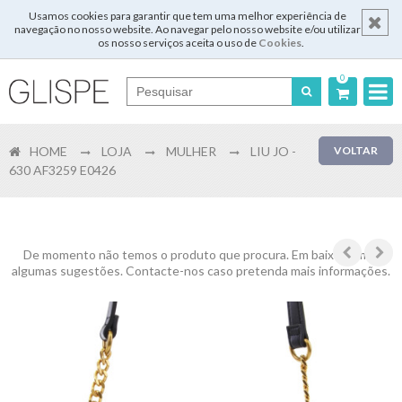
Usamos cookies para garantir que tem uma melhor experiência de
navegação no nosso website. Ao navegar pelo nosso website e/ou utilizar
os nosso serviços aceita o uso de
Cookies
.
0
Português
HOME
LOJA
MULHER
LIU JO -
VOLTAR
English
630 AF3259 E0426
Español
Français
De momento não temos o produto que procura. Em baixo temos
algumas sugestões. Contacte-nos caso pretenda mais informações.
Login
Registar