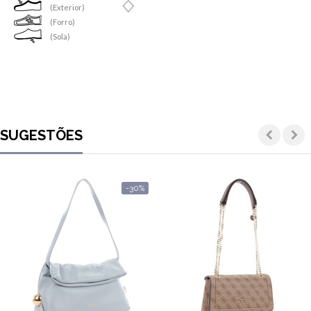
(Exterior)
(Forro)
(Sola)
SUGESTÕES
-30%