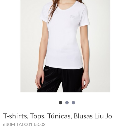
Carrinho
de
compras
Glispe
Mulher
Homem
Marcas
Outlet
T-shirts, Tops, Túnicas, Blusas Liu Jo
Facebook
630M TA0001 J5003
Sobre
nós