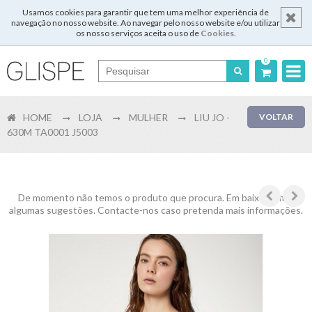
Usamos cookies para garantir que tem uma melhor experiência de
navegação no nosso website. Ao navegar pelo nosso website e/ou utilizar
os nosso serviços aceita o uso de
Cookies
.
0
Português
HOME
LOJA
MULHER
LIU JO -
VOLTAR
English
630M TA0001 J5003
Español
Français
De momento não temos o produto que procura. Em baixo temos
algumas sugestões. Contacte-nos caso pretenda mais informações.
Login
Registar