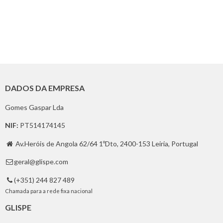
DADOS DA EMPRESA
Gomes Gaspar Lda
NIF:
PT514174145
Av.Heróis de Angola 62/64 1ºDto, 2400-153 Leiria, Portugal

geral@glispe.com

(+351) 244 827 489

Chamada para a rede fixa nacional
GLISPE