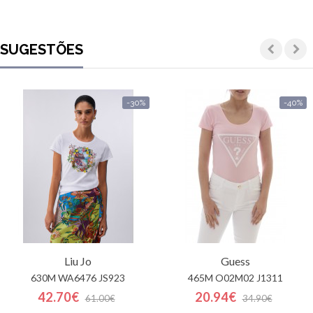
SUGESTÕES
-30%
-40%
Liu Jo
Guess
630M WA6476 JS923
465M O02M02 J1311
42.70€
20.94€
61.00€
34.90€