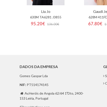
Liu Jo
Gaudi J
630M TA6281 J3855
628M 411F
95.20€
67.80€
136.00€
1
DADOS DA EMPRESA
G
Gomes Gaspar Lda
S
C
NIF:
PT514174145
Av.Heróis de Angola 62/64 1ºDto, 2400-

153 Leiria, Portugal