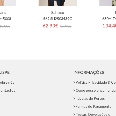
eans
Sahoco
D45008
569 SH2503439G
630M T
62.93€
134.4
13.00€
89.90€
LISPE
INFORMAÇÕES
obre nós
Politica Privacidade & C
ontactos
Como posso encomenda
Tabelas de Portes
Formas de Pagamento
Trocas, Devoluções e