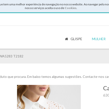
ue tem uma melhor experiência de navegação no nosso website. Ao navegar pelo noss
nosso serviços aceita o uso de
Cookies
.
GLISPE
MULHER
 WA5283 T2182
uto que procura. Em baixo temos algumas sugestões. Contacte-nos cas
Ca
63