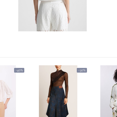
-40%
-30%