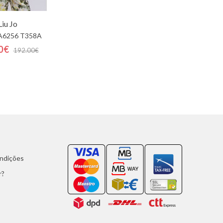
Liu Jo
A6256 T358A
0€
192.00€
ondições
r?