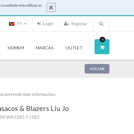
o website e/ou utilizar os
PT
Login
Registar
0
HOMEM
MARCAS
OUTLET
VOLTAR
o pretenda mais informações.
sacos & Blazers Liu Jo
0M WA5283 T2182