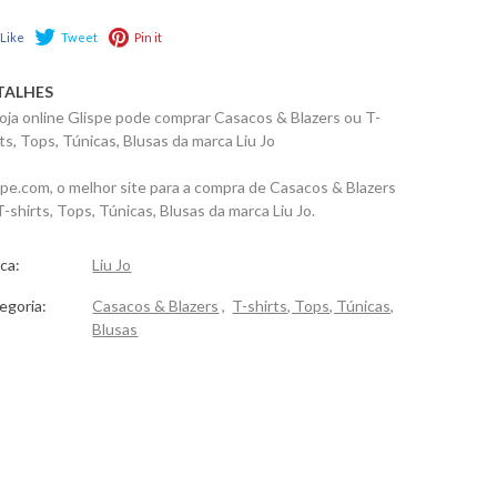
Like
Tweet
Pin it
TALHES
loja online Glispe pode comprar Casacos & Blazers ou T-
rts, Tops, Túnicas, Blusas da marca Liu Jo
spe.com, o melhor site para a compra de Casacos & Blazers
T-shirts, Tops, Túnicas, Blusas da marca Liu Jo.
ca:
Liu Jo
egoria:
Casacos & Blazers
,
T-shirts, Tops, Túnicas,
Blusas