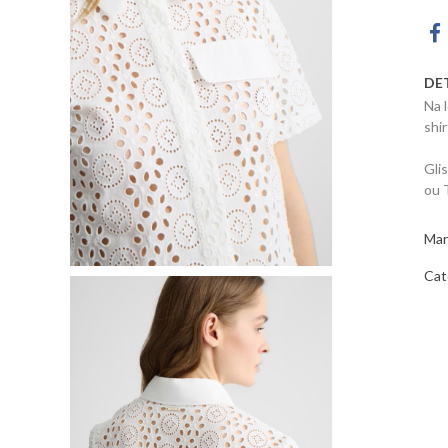
DE
Na 
shi
Gli
ou 
Mar
Cat