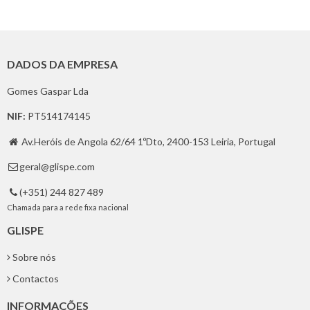
DADOS DA EMPRESA
Gomes Gaspar Lda
NIF:
PT514174145
Av.Heróis de Angola 62/64 1ºDto, 2400-153 Leiria, Portugal

geral@glispe.com

(+351) 244 827 489

Chamada para a rede fixa nacional
GLISPE
Sobre nós
Contactos
INFORMAÇÕES