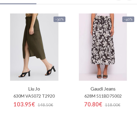
-30%
-40%
Liu Jo
Gaudi Jeans
630M VA5072 T2920
628M 511BD75002
103.95€
70.80€
148.50€
118.00€