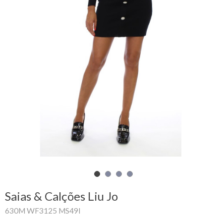
Carrinho
de
compras
Glispe
Mulher
Homem
Marcas
Outlet
Saias & Calções Liu Jo
Facebook
630M WF3125 MS49I
Sobre
nós