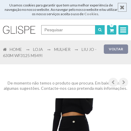
Usamos cookies para garantir que tem uma melhor experiência de
navegação no nosso website. Ao navegar pelo nosso website e/ou utilizar
os nosso serviços aceita o uso de
Cookies
.
0
Português
HOME
LOJA
MULHER
LIU JO -
VOLTAR
English
630M WF3125 MS49I
Español
Français
De momento não temos o produto que procura. Em baixo temos
algumas sugestões. Contacte-nos caso pretenda mais informações.
Login
Registar