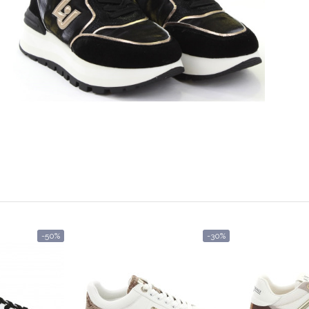
-50%
-30%