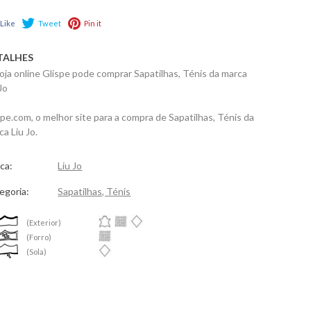
Like
Tweet
Pin it
TALHES
loja online Glispe pode comprar Sapatilhas, Ténis da marca
Jo
spe.com, o melhor site para a compra de Sapatilhas, Ténis da
a Liu Jo.
ca:
Liu Jo
egoria:
Sapatilhas, Ténis
(Exterior)
(Forro)
(Sola)