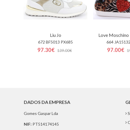
Liu Jo
Love Moschino 
672 BF5013 PX685
664 JA1513
97.30€
97.00€
139.00€
1
DADOS DA EMPRESA
G
Gomes Gaspar Lda
S
C
NIF:
PT514174145