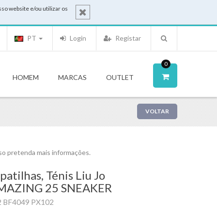
o website e/ou utilizar os
PT
Login
Registar
0
HOMEM
MARCAS
OUTLET
VOLTAR
o pretenda mais informações.
patilhas, Ténis Liu Jo
MAZING 25 SNEAKER
2 BF4049 PX102