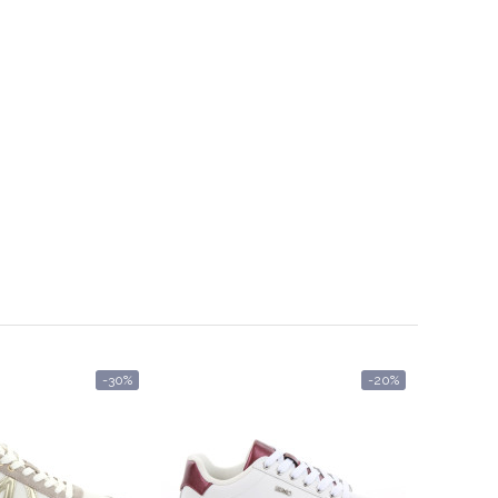
-30%
-20%