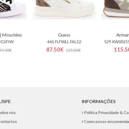
| Moschino
Guess
Arman
2G1FIW
465 FLFWLL FAL12
529 XW0021
87.50€
115.5
94.00€
125.00€
LISPE
INFORMAÇÕES
obre nós
Politica Privacidade & C
ontactos
Como posso encomenda