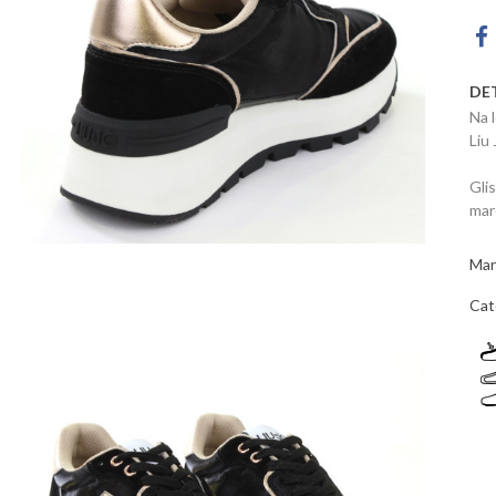
DE
Na 
Liu 
Gli
marc
Mar
Cat