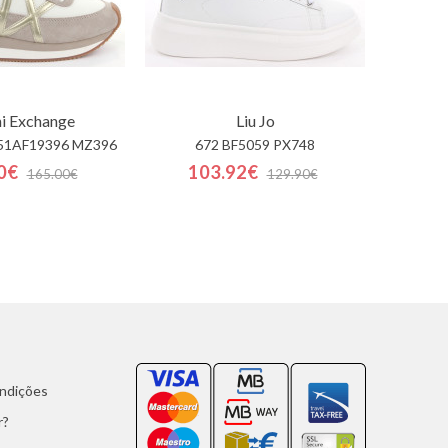
i Exchange
Liu Jo
51AF19396 MZ396
672 BF5059 PX748
0€
103.92€
165.00€
129.90€
ondições
r?