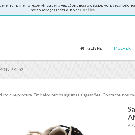
ue tem uma melhor experiência de navegação no nosso website. Ao navegar pelo noss
nosso serviços aceita o uso de
Cookies
.
GLISPE
MULHER
BF4049 PX102
uto que procura. Em baixo temos algumas sugestões. Contacte-nos cas
Sa
A
67