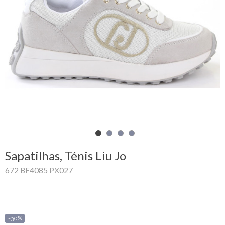
Carrinho
de
compras
Glispe
Mulher
Homem
Marcas
Sapatilhas, Ténis Liu Jo
Outlet
672 BF4085 PX027
Facebook
Sobre
-30%
nós