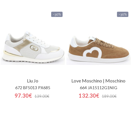
-30%
-30%
Liu Jo
Love Moschino | Moschino
672 BF5013 PX685
664 JA15112G1NIG
97.30€
132.30€
139.00€
189.00€