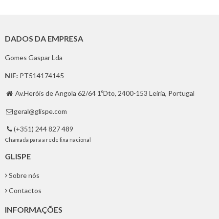
DADOS DA EMPRESA
Gomes Gaspar Lda
NIF:
PT514174145
Av.Heróis de Angola 62/64 1ºDto, 2400-153 Leiria, Portugal

geral@glispe.com

(+351) 244 827 489

Chamada para a rede fixa nacional
GLISPE
Sobre nós
Contactos
INFORMAÇÕES