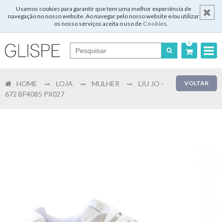
Usamos cookies para garantir que tem uma melhor experiência de
navegação no nosso website. Ao navegar pelo nosso website e/ou utilizar
os nosso serviços aceita o uso de
Cookies
.
0
Português
HOME
LOJA
MULHER
LIU JO -
VOLTAR
English
672 BF4085 PX027
Español
Français
Login
Registar