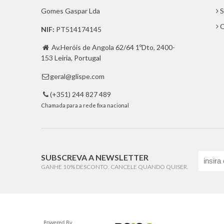
Gomes Gaspar Lda
S
C
NIF:
PT514174145
Av.Heróis de Angola 62/64 1ºDto, 2400-

153 Leiria, Portugal
geral@glispe.com

(+351) 244 827 489

Chamada para a rede fixa nacional
SUBSCREVA A NEWSLETTER
GANHE 10% DESCONTO. CANCELE QUANDO QUISER.