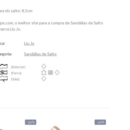
ura do salto: 8,5cm
spe.com, o melhor site para a compra de Sandálias de Salto
arca Liu Jo.
ca:
Liu Jo
egoria:
Sandálias de Salto
(Exterior)
(Forro)
(Sola)
-50%
-30%