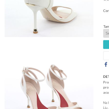
Cor
Tam
DE
Pro
pro
acu
Na 
Liu