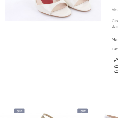
Alt
Gli
da m
Mar
Cat
-50%
-50%