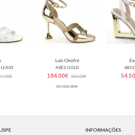
s
Luis Onofre
Ex
 LEA03
ARES GOLD
683 
184.00€
54.5
55.00€
368.00€
293 5326 05MF
LISPE
INFORMAÇÕES