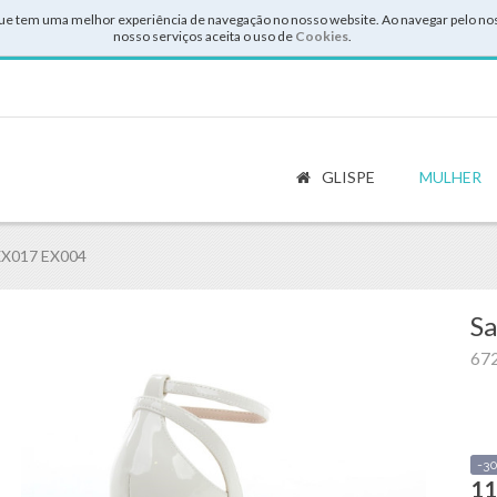
ue tem uma melhor experiência de navegação no nosso website. Ao navegar pelo noss
nosso serviços aceita o uso de
Cookies
.
GLISPE
MULHER
SXX017 EX004
Sa
67
-3
11