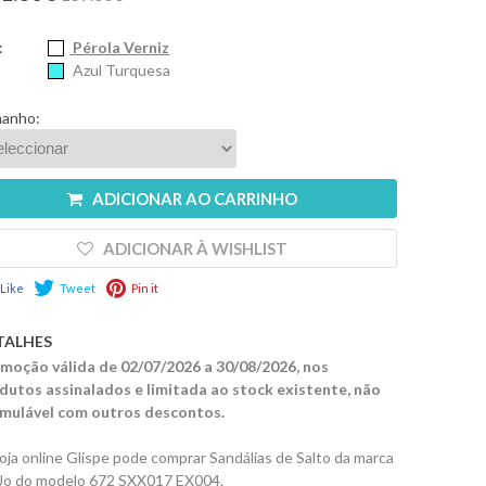
:
Pérola Verniz
Azul Turquesa
anho:
ADICIONAR AO CARRINHO
ADICIONAR À WISHLIST
Like
Tweet
Pin it
TALHES
moção válida de 02/07/2026 a 30/08/2026, nos
dutos assinalados e limitada ao stock existente, não
mulável com outros descontos.
loja online Glispe pode comprar Sandálias de Salto da marca
 Jo do modelo 672 SXX017 EX004.