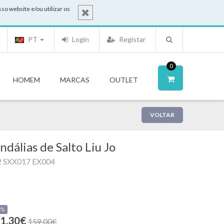
o website e/ou utilizar os
PT
Login
Registar
0
HOMEM
MARCAS
OUTLET
VOLTAR
ndálias de Salto Liu Jo
2 SXX017 EX004
0%
1.30€
159.00€