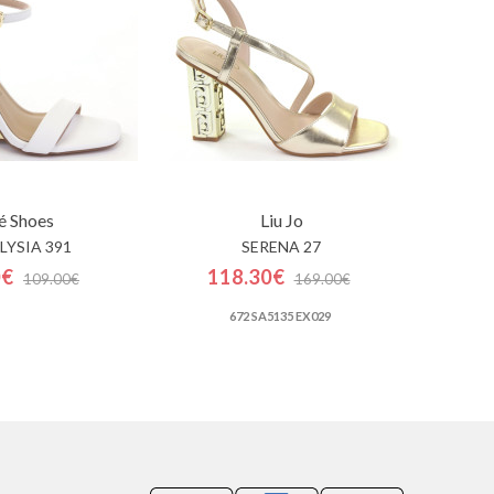
é Shoes
Liu Jo
ELYSIA 391
SERENA 27
0€
118.30€
109.00€
169.00€
672 SA5135 EX029