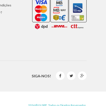
ondições
r?
SIGA-NOS!



2016 © GLISPE. Todos os Direitos Reservados.