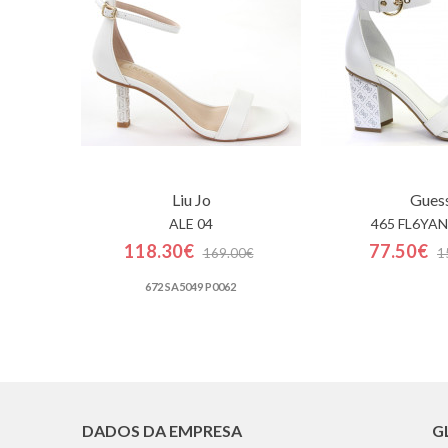
Liu Jo
Gues
ALE 04
465 FL6YAN
118.30€
77.50€
169.00€
1
672 SA5049 P0062
DADOS DA EMPRESA
G