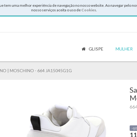
ue tem uma melhor experiência de navegação no nosso website. Ao navegar pelo noss
nosso serviços aceita o uso de
Cookies
.
GLISPE
MULHER
NO | MOSCHINO - 664 JA15045G1G
Sa
M
66
-5
11