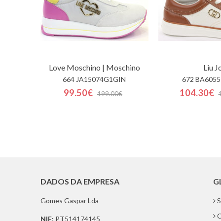
Love Moschino | Moschino
Liu J
664 JA15074G1GIN
672 BA6055
99.50€
104.30€
199.00€
DADOS DA EMPRESA
G
Gomes Gaspar Lda
S
C
NIF:
PT514174145