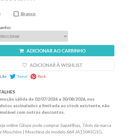
:
Branco
anho:
ADICIONAR AO CARRINHO
ADICIONAR À WISHLIST
Like
Tweet
Pin it
TALHES
moção válida de 02/07/2026 a 30/08/2026, nos
dutos assinalados e limitada ao stock existente, não
mulável com outros descontos.
loja online Glispe pode comprar Sapatilhas, Ténis da marca
e Moschino | Moschino do modelo 664 JA15045G1G.