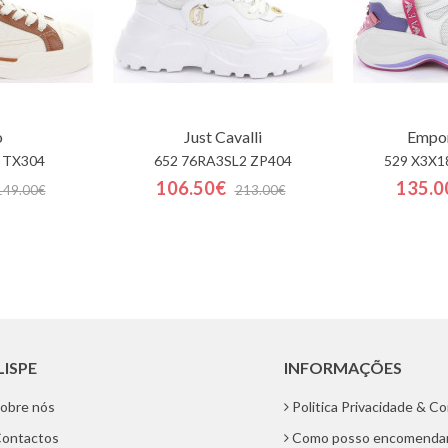
o
Just Cavalli
Empor
 TX304
652 76RA3SL2 ZP404
529 X3X1
106.50€
135.0
149.00€
213.00€
LISPE
INFORMAÇÕES
obre nós
Politica Privacidade & C
ontactos
Como posso encomenda