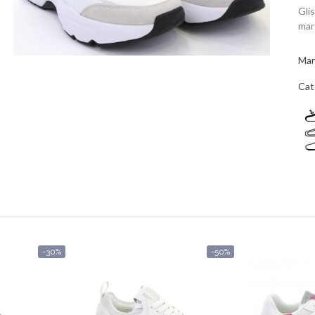
Gli
mar
Mar
Cat
-30%
-50%