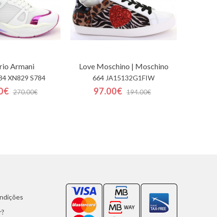
io Armani
Love Moschino | Moschino
84 XN829 S784
664 JA15132G1FIW
0€
97.00€
270.00€
194.00€
ondições
r?