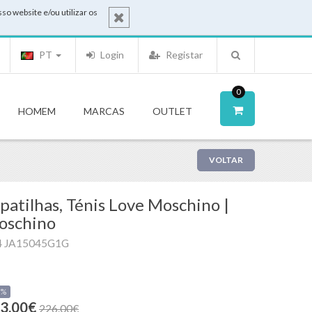
o website e/ou utilizar os
PT
Login
Registar
0
HOMEM
MARCAS
OUTLET
VOLTAR
patilhas, Ténis Love Moschino |
oschino
4 JA15045G1G
0%
3.00€
226.00€